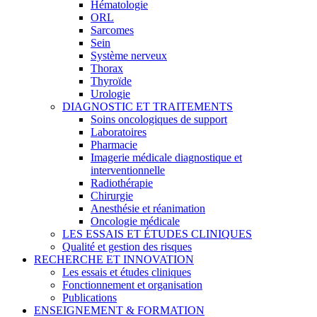
Hématologie
ORL
Sarcomes
Sein
Système nerveux
Thorax
Thyroïde
Urologie
DIAGNOSTIC ET TRAITEMENTS
Soins oncologiques de support
Laboratoires
Pharmacie
Imagerie médicale diagnostique et
interventionnelle
Radiothérapie
Chirurgie
Anesthésie et réanimation
Oncologie médicale
LES ESSAIS ET ÉTUDES CLINIQUES
Qualité et gestion des risques
RECHERCHE ET INNOVATION
Les essais et études cliniques
Fonctionnement et organisation
Publications
ENSEIGNEMENT & FORMATION