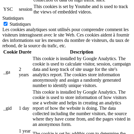
This cookies is set by Youtube and is used to track
YSC
session
the views of embedded videos.
Statistiques
Statistiques
Les cookies analytiques sont utilisés pour comprendre comment les
visiteurs interagissent avec le site Web. Ces cookies aident à fournir
des informations sur les mesures du nombre de visiteurs, du taux de
rebond, de la source du trafic, etc.
Cookie
Durée
Description
This cookie is installed by Google Analytics. The
cookie is used to calculate visitor, session, campaign
2
data and keep track of site usage for the site's
_ga
years
analytics report. The cookies store information
anonymously and assign a randomly generated
number to identify unique visitors.
This cookie is installed by Google Analytics. The
cookie is used to store information of how visitors
use a website and helps in creating an analytics
_gid
1 day
report of how the website is doing. The data
collected including the number visitors, the source
where they have come from, and the pages visted in
an anonymous form.
1 year
The cookie is set by addthis.com to determine the