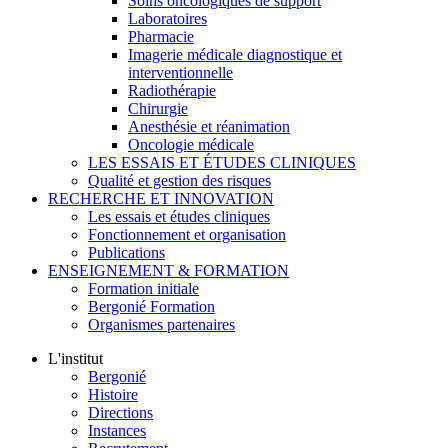
Soins oncologiques de support
Laboratoires
Pharmacie
Imagerie médicale diagnostique et
interventionnelle
Radiothérapie
Chirurgie
Anesthésie et réanimation
Oncologie médicale
LES ESSAIS ET ÉTUDES CLINIQUES
Qualité et gestion des risques
RECHERCHE ET INNOVATION
Les essais et études cliniques
Fonctionnement et organisation
Publications
ENSEIGNEMENT & FORMATION
Formation initiale
Bergonié Formation
Organismes partenaires
L'institut
Bergonié
Histoire
Directions
Instances