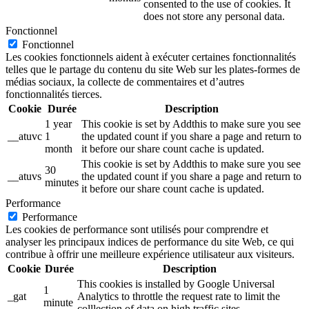
consented to the use of cookies. It
does not store any personal data.
Fonctionnel
Fonctionnel
Les cookies fonctionnels aident à exécuter certaines fonctionnalités
telles que le partage du contenu du site Web sur les plates-formes de
médias sociaux, la collecte de commentaires et d’autres
fonctionnalités tierces.
Cookie
Durée
Description
1 year
This cookie is set by Addthis to make sure you see
__atuvc
1
the updated count if you share a page and return to
month
it before our share count cache is updated.
This cookie is set by Addthis to make sure you see
30
__atuvs
the updated count if you share a page and return to
minutes
it before our share count cache is updated.
Performance
Performance
Les cookies de performance sont utilisés pour comprendre et
analyser les principaux indices de performance du site Web, ce qui
contribue à offrir une meilleure expérience utilisateur aux visiteurs.
Cookie
Durée
Description
This cookies is installed by Google Universal
1
_gat
Analytics to throttle the request rate to limit the
minute
colllection of data on high traffic sites.