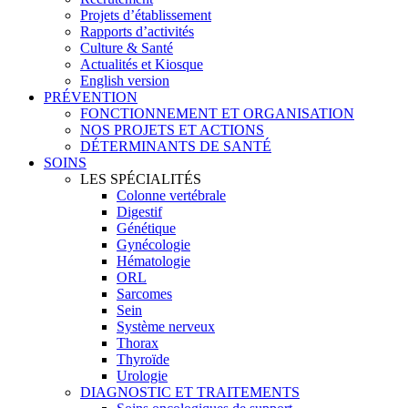
Projets d’établissement
Rapports d’activités
Culture & Santé
Actualités et Kiosque
English version
PRÉVENTION
FONCTIONNEMENT ET ORGANISATION
NOS PROJETS ET ACTIONS
DÉTERMINANTS DE SANTÉ
SOINS
LES SPÉCIALITÉS
Colonne vertébrale
Digestif
Génétique
Gynécologie
Hématologie
ORL
Sarcomes
Sein
Système nerveux
Thorax
Thyroïde
Urologie
DIAGNOSTIC ET TRAITEMENTS