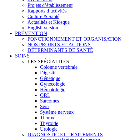
Projets d’établissement
Rapports d’activités
Culture & Santé
Actualités et Kiosque
English version
PRÉVENTION
FONCTIONNEMENT ET ORGANISATION
NOS PROJETS ET ACTIONS
DÉTERMINANTS DE SANTÉ
SOINS
LES SPÉCIALITÉS
Colonne vertébrale
Digestif
Génétique
Gynécologie
Hématologie
ORL
Sarcomes
Sein
Système nerveux
Thorax
Thyroïde
Urologie
DIAGNOSTIC ET TRAITEMENTS