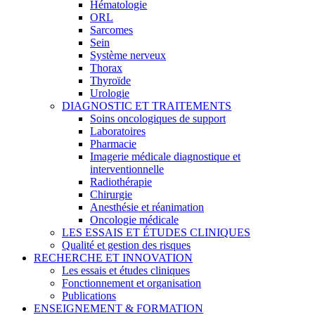
Hématologie
ORL
Sarcomes
Sein
Système nerveux
Thorax
Thyroïde
Urologie
DIAGNOSTIC ET TRAITEMENTS
Soins oncologiques de support
Laboratoires
Pharmacie
Imagerie médicale diagnostique et
interventionnelle
Radiothérapie
Chirurgie
Anesthésie et réanimation
Oncologie médicale
LES ESSAIS ET ÉTUDES CLINIQUES
Qualité et gestion des risques
RECHERCHE ET INNOVATION
Les essais et études cliniques
Fonctionnement et organisation
Publications
ENSEIGNEMENT & FORMATION