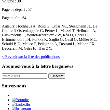
Volume :
30
Page de départ :
57
Page de fin :
64
Auteurs:
Hochhaus A, Rosti G, Cross NC, Steegmann JL, Le
Coutre P, Ossenkoppele G, Petrov L, Masszi T, Hellmann A,
Griskevicius L, Wiktor-Jedrzejczak W, Réa D, Coriu D,
Brümmendorf TH, Porkka K, Saglio G, Gastl G, Müller MC,
Schuld P, Di Matteo P, Pellegrino A, Dezzani L, Mahon FX,
Baccarani M, Giles FJ, Han ZY,
< Revenir sur la liste des publications
Abonnez-vous
à la lettre bergonews
S'inscrire
Suivez-nous