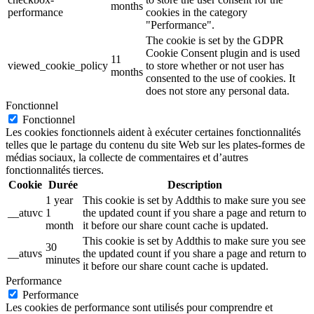
months
performance
cookies in the category
"Performance".
The cookie is set by the GDPR
Cookie Consent plugin and is used
11
viewed_cookie_policy
to store whether or not user has
months
consented to the use of cookies. It
does not store any personal data.
Fonctionnel
Fonctionnel
Les cookies fonctionnels aident à exécuter certaines fonctionnalités
telles que le partage du contenu du site Web sur les plates-formes de
médias sociaux, la collecte de commentaires et d’autres
fonctionnalités tierces.
Cookie
Durée
Description
1 year
This cookie is set by Addthis to make sure you see
__atuvc
1
the updated count if you share a page and return to
month
it before our share count cache is updated.
This cookie is set by Addthis to make sure you see
30
__atuvs
the updated count if you share a page and return to
minutes
it before our share count cache is updated.
Performance
Performance
Les cookies de performance sont utilisés pour comprendre et