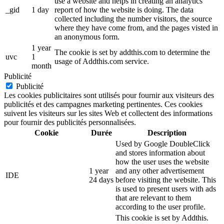
use a website and helps in creating an analytics
_gid
1 day
report of how the website is doing. The data
collected including the number visitors, the source
where they have come from, and the pages visted in
an anonymous form.
1 year
The cookie is set by addthis.com to determine the
uvc
1
usage of Addthis.com service.
month
Publicité
Publicité
Les cookies publicitaires sont utilisés pour fournir aux visiteurs des
publicités et des campagnes marketing pertinentes. Ces cookies
suivent les visiteurs sur les sites Web et collectent des informations
pour fournir des publicités personnalisées.
Cookie
Durée
Description
Used by Google DoubleClick
and stores information about
how the user uses the website
1 year
and any other advertisement
IDE
24 days
before visiting the website. This
is used to present users with ads
that are relevant to them
according to the user profile.
This cookie is set by Addthis.