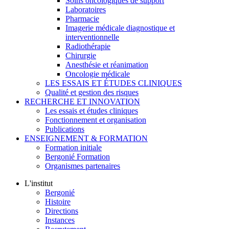
Soins oncologiques de support
Laboratoires
Pharmacie
Imagerie médicale diagnostique et
interventionnelle
Radiothérapie
Chirurgie
Anesthésie et réanimation
Oncologie médicale
LES ESSAIS ET ÉTUDES CLINIQUES
Qualité et gestion des risques
RECHERCHE ET INNOVATION
Les essais et études cliniques
Fonctionnement et organisation
Publications
ENSEIGNEMENT & FORMATION
Formation initiale
Bergonié Formation
Organismes partenaires
L'institut
Bergonié
Histoire
Directions
Instances