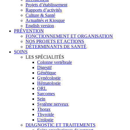
Projets d’établissement
Rapports d’activités
Culture & Santé
Actualités et Kiosque
English version
PRÉVENTION
FONCTIONNEMENT ET ORGANISATION
NOS PROJETS ET ACTIONS
DÉTERMINANTS DE SANTÉ
SOINS
LES SPÉCIALITÉS
Colonne vertébrale
Digestif
Génétique
Gynécologie
Hématologie
ORL
Sarcomes
Sein
Système nerveux
Thorax
Thyroïde
Urologie
DIAGNOSTIC ET TRAITEMENTS