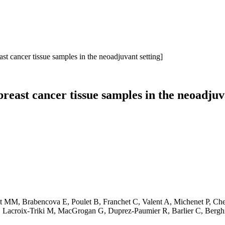
t cancer tissue samples in the neoadjuvant setting]
east cancer tissue samples in the neoadjuva
at MM, Brabencova E, Poulet B, Franchet C, Valent A, Michenet P, C
P, Lacroix-Triki M, MacGrogan G, Duprez-Paumier R, Barlier C, Berghi