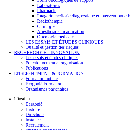
Soins oncologiques de support
Laboratoires
Pharmacie
Imagerie médicale diagnostique et interventionnell
Radiothérapie
Chirurgie
Anesthésie et réanimation
Oncologie médicale
LES ESSAIS ET ÉTUDES CLINIQUES
Qualité et gestion des risques
RECHERCHE ET INNOVATION
Les essais et études cliniques
Fonctionnement et organisation
Publications
ENSEIGNEMENT & FORMATION
Formation initiale
Bergonié Formation
Organismes partenaires
L'institut
Bergonié
Histoire
Directions
Instances
Recrutement