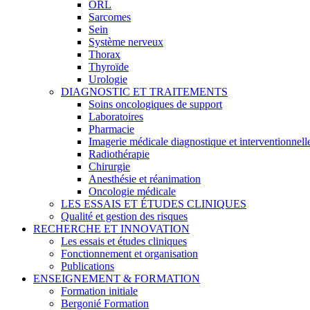
ORL
Sarcomes
Sein
Système nerveux
Thorax
Thyroïde
Urologie
DIAGNOSTIC ET TRAITEMENTS
Soins oncologiques de support
Laboratoires
Pharmacie
Imagerie médicale diagnostique et interventionnell
Radiothérapie
Chirurgie
Anesthésie et réanimation
Oncologie médicale
LES ESSAIS ET ÉTUDES CLINIQUES
Qualité et gestion des risques
RECHERCHE ET INNOVATION
Les essais et études cliniques
Fonctionnement et organisation
Publications
ENSEIGNEMENT & FORMATION
Formation initiale
Bergonié Formation