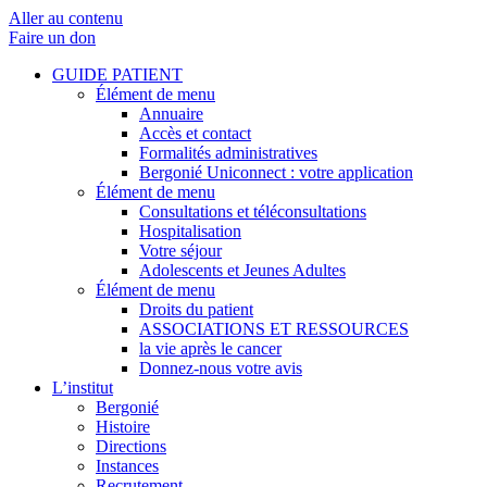
Aller au contenu
Faire un don
GUIDE PATIENT
Élément de menu
Annuaire
Accès et contact
Formalités administratives
Bergonié Uniconnect : votre application
Élément de menu
Consultations et téléconsultations
Hospitalisation
Votre séjour
Adolescents et Jeunes Adultes
Élément de menu
Droits du patient
ASSOCIATIONS ET RESSOURCES
la vie après le cancer
Donnez-nous votre avis
L’institut
Bergonié
Histoire
Directions
Instances
Recrutement