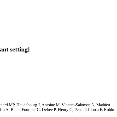
nt setting]
henard MP, Haudebourg J, Antoine M, Vincent-Salomon A, Mathieu
an A, Blanc-Fournier C, Delree P, Fleury C, Penault-Llorca F, Robin