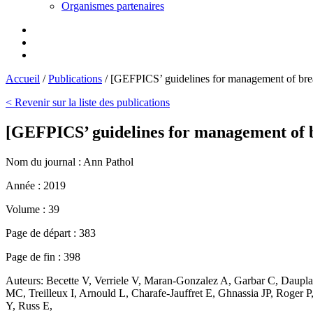
Organismes partenaires
Accueil
/
Publications
/
[GEFPICS’ guidelines for management of breas
< Revenir sur la liste des publications
[GEFPICS’ guidelines for management of br
Nom du journal :
Ann Pathol
Année :
2019
Volume :
39
Page de départ :
383
Page de fin :
398
Auteurs:
Becette V, Verriele V, Maran-Gonzalez A, Garbar C, Daupl
MC, Treilleux I, Arnould L, Charafe-Jauffret E, Ghnassia JP, Roger 
Y, Russ E,