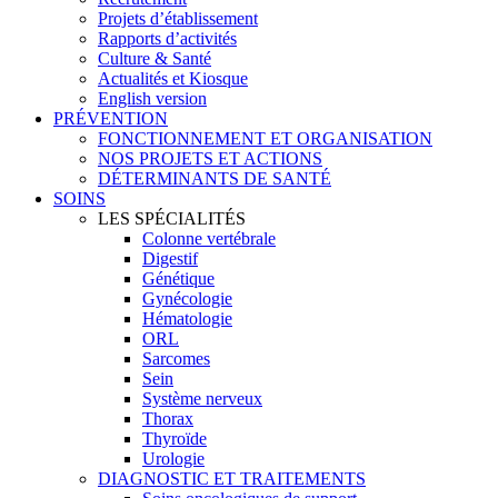
Projets d’établissement
Rapports d’activités
Culture & Santé
Actualités et Kiosque
English version
PRÉVENTION
FONCTIONNEMENT ET ORGANISATION
NOS PROJETS ET ACTIONS
DÉTERMINANTS DE SANTÉ
SOINS
LES SPÉCIALITÉS
Colonne vertébrale
Digestif
Génétique
Gynécologie
Hématologie
ORL
Sarcomes
Sein
Système nerveux
Thorax
Thyroïde
Urologie
DIAGNOSTIC ET TRAITEMENTS