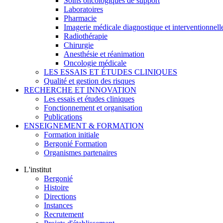
Soins oncologiques de support
Laboratoires
Pharmacie
Imagerie médicale diagnostique et interventionnell
Radiothérapie
Chirurgie
Anesthésie et réanimation
Oncologie médicale
LES ESSAIS ET ÉTUDES CLINIQUES
Qualité et gestion des risques
RECHERCHE ET INNOVATION
Les essais et études cliniques
Fonctionnement et organisation
Publications
ENSEIGNEMENT & FORMATION
Formation initiale
Bergonié Formation
Organismes partenaires
L'institut
Bergonié
Histoire
Directions
Instances
Recrutement