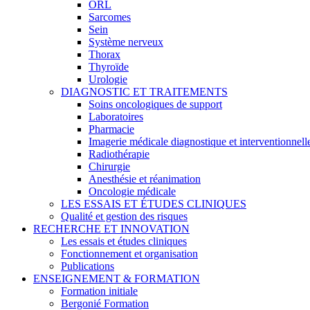
ORL
Sarcomes
Sein
Système nerveux
Thorax
Thyroïde
Urologie
DIAGNOSTIC ET TRAITEMENTS
Soins oncologiques de support
Laboratoires
Pharmacie
Imagerie médicale diagnostique et interventionnell
Radiothérapie
Chirurgie
Anesthésie et réanimation
Oncologie médicale
LES ESSAIS ET ÉTUDES CLINIQUES
Qualité et gestion des risques
RECHERCHE ET INNOVATION
Les essais et études cliniques
Fonctionnement et organisation
Publications
ENSEIGNEMENT & FORMATION
Formation initiale
Bergonié Formation