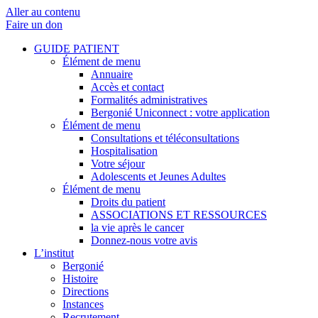
Aller au contenu
Faire un don
GUIDE PATIENT
Élément de menu
Annuaire
Accès et contact
Formalités administratives
Bergonié Uniconnect : votre application
Élément de menu
Consultations et téléconsultations
Hospitalisation
Votre séjour
Adolescents et Jeunes Adultes
Élément de menu
Droits du patient
ASSOCIATIONS ET RESSOURCES
la vie après le cancer
Donnez-nous votre avis
L’institut
Bergonié
Histoire
Directions
Instances
Recrutement