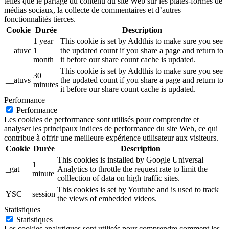
telles que le partage du contenu du site Web sur les plates-formes de
médias sociaux, la collecte de commentaires et d’autres
fonctionnalités tierces.
Cookie
Durée
Description
1 year
This cookie is set by Addthis to make sure you see
__atuvc
1
the updated count if you share a page and return to
month
it before our share count cache is updated.
This cookie is set by Addthis to make sure you see
30
__atuvs
the updated count if you share a page and return to
minutes
it before our share count cache is updated.
Performance
Performance
Les cookies de performance sont utilisés pour comprendre et
analyser les principaux indices de performance du site Web, ce qui
contribue à offrir une meilleure expérience utilisateur aux visiteurs.
Cookie
Durée
Description
This cookies is installed by Google Universal
1
_gat
Analytics to throttle the request rate to limit the
minute
colllection of data on high traffic sites.
This cookies is set by Youtube and is used to track
YSC
session
the views of embedded videos.
Statistiques
Statistiques
Les cookies analytiques sont utilisés pour comprendre comment les