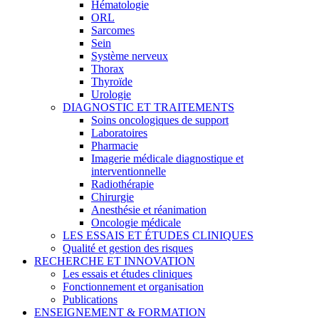
Hématologie
ORL
Sarcomes
Sein
Système nerveux
Thorax
Thyroïde
Urologie
DIAGNOSTIC ET TRAITEMENTS
Soins oncologiques de support
Laboratoires
Pharmacie
Imagerie médicale diagnostique et
interventionnelle
Radiothérapie
Chirurgie
Anesthésie et réanimation
Oncologie médicale
LES ESSAIS ET ÉTUDES CLINIQUES
Qualité et gestion des risques
RECHERCHE ET INNOVATION
Les essais et études cliniques
Fonctionnement et organisation
Publications
ENSEIGNEMENT & FORMATION