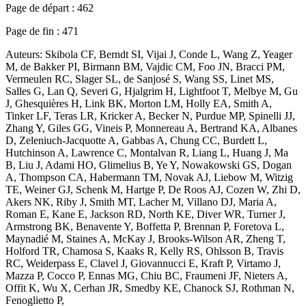
Page de départ :
462
Page de fin :
471
Auteurs:
Skibola CF, Berndt SI, Vijai J, Conde L, Wang Z, Yeager
M, de Bakker PI, Birmann BM, Vajdic CM, Foo JN, Bracci PM,
Vermeulen RC, Slager SL, de Sanjosé S, Wang SS, Linet MS,
Salles G, Lan Q, Severi G, Hjalgrim H, Lightfoot T, Melbye M, Gu
J, Ghesquières H, Link BK, Morton LM, Holly EA, Smith A,
Tinker LF, Teras LR, Kricker A, Becker N, Purdue MP, Spinelli JJ,
Zhang Y, Giles GG, Vineis P, Monnereau A, Bertrand KA, Albanes
D, Zeleniuch-Jacquotte A, Gabbas A, Chung CC, Burdett L,
Hutchinson A, Lawrence C, Montalvan R, Liang L, Huang J, Ma
B, Liu J, Adami HO, Glimelius B, Ye Y, Nowakowski GS, Dogan
A, Thompson CA, Habermann TM, Novak AJ, Liebow M, Witzig
TE, Weiner GJ, Schenk M, Hartge P, De Roos AJ, Cozen W, Zhi D,
Akers NK, Riby J, Smith MT, Lacher M, Villano DJ, Maria A,
Roman E, Kane E, Jackson RD, North KE, Diver WR, Turner J,
Armstrong BK, Benavente Y, Boffetta P, Brennan P, Foretova L,
Maynadié M, Staines A, McKay J, Brooks-Wilson AR, Zheng T,
Holford TR, Chamosa S, Kaaks R, Kelly RS, Ohlsson B, Travis
RC, Weiderpass E, Clavel J, Giovannucci E, Kraft P, Virtamo J,
Mazza P, Cocco P, Ennas MG, Chiu BC, Fraumeni JF, Nieters A,
Offit K, Wu X, Cerhan JR, Smedby KE, Chanock SJ, Rothman N,
Fenoglietto P,