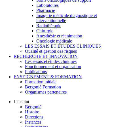
Soins oncologiques de support
Laboratoires
Pharmacie
Imagerie médicale diagnostique et
interventionnelle
Radiothérapie
Chirurgie
Anesthésie et réanimation
Oncologie médicale
LES ESSAIS ET ÉTUDES CLINIQUES
Qualité et gestion des risques
RECHERCHE ET INNOVATION
Les essais et études cliniques
Fonctionnement et organisation
Publications
ENSEIGNEMENT & FORMATION
Formation initiale
Bergonié Formation
Organismes partenaires
L'institut
Bergonié
Histoire
Directions
Instances