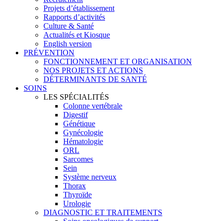
Projets d’établissement
Rapports d’activités
Culture & Santé
Actualités et Kiosque
English version
PRÉVENTION
FONCTIONNEMENT ET ORGANISATION
NOS PROJETS ET ACTIONS
DÉTERMINANTS DE SANTÉ
SOINS
LES SPÉCIALITÉS
Colonne vertébrale
Digestif
Génétique
Gynécologie
Hématologie
ORL
Sarcomes
Sein
Système nerveux
Thorax
Thyroïde
Urologie
DIAGNOSTIC ET TRAITEMENTS