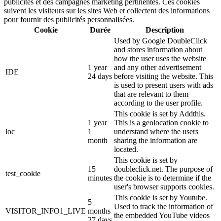
publicités et des campagnes marketing pertinentes. Ces cookies
suivent les visiteurs sur les sites Web et collectent des informations
pour fournir des publicités personnalisées.
Cookie
Durée
Description
Used by Google DoubleClick
and stores information about
how the user uses the website
1 year
and any other advertisement
IDE
24 days
before visiting the website. This
is used to present users with ads
that are relevant to them
according to the user profile.
This cookie is set by Addthis.
1 year
This is a geolocation cookie to
loc
1
understand where the users
month
sharing the information are
located.
This cookie is set by
15
doubleclick.net. The purpose of
test_cookie
minutes
the cookie is to determine if the
user's browser supports cookies.
This cookie is set by Youtube.
5
Used to track the information of
VISITOR_INFO1_LIVE
months
the embedded YouTube videos
27 days