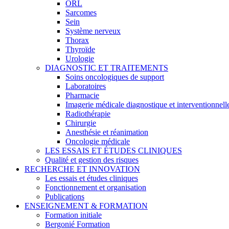
ORL
Sarcomes
Sein
Système nerveux
Thorax
Thyroïde
Urologie
DIAGNOSTIC ET TRAITEMENTS
Soins oncologiques de support
Laboratoires
Pharmacie
Imagerie médicale diagnostique et interventionnell
Radiothérapie
Chirurgie
Anesthésie et réanimation
Oncologie médicale
LES ESSAIS ET ÉTUDES CLINIQUES
Qualité et gestion des risques
RECHERCHE ET INNOVATION
Les essais et études cliniques
Fonctionnement et organisation
Publications
ENSEIGNEMENT & FORMATION
Formation initiale
Bergonié Formation