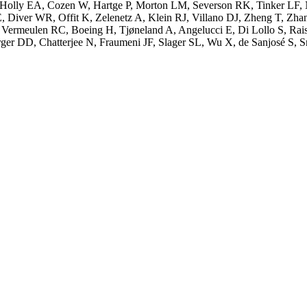
Holly EA, Cozen W, Hartge P, Morton LM, Severson RK, Tinker LF, N
 Diver WR, Offit K, Zelenetz A, Klein RJ, Villano DJ, Zheng T, Zhan
 D, Vermeulen RC, Boeing H, Tjøneland A, Angelucci E, Di Lollo S, R
ger DD, Chatterjee N, Fraumeni JF, Slager SL, Wu X, de Sanjosé S,