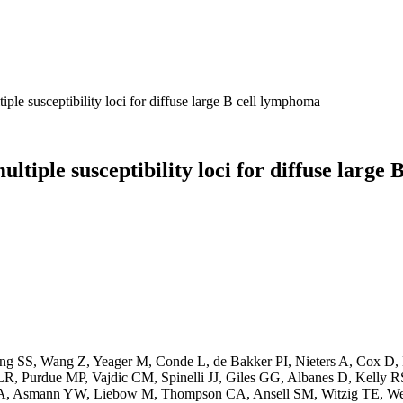
ple susceptibility loci for diffuse large B cell lymphoma
ltiple susceptibility loci for diffuse large
Wang SS, Wang Z, Yeager M, Conde L, de Bakker PI, Nieters A, Cox D
R, Purdue MP, Vajdic CM, Spinelli JJ, Giles GG, Albanes D, Kelly R
, Asmann YW, Liebow M, Thompson CA, Ansell SM, Witzig TE, Weine