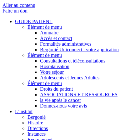
Aller au contenu
Faire un don
GUIDE PATIENT
Élément de menu
Annuaire
Accès et contact
Formalités administratives
Bergonié Uniconnect : votre application
Élément de menu
Consultations et téléconsultations
Hospitalisation
Votre séjour
Adolescents et Jeunes Adultes
Élément de menu
Droits du patient
ASSOCIATIONS ET RESSOURCES
la vie après le cancer
Donnez-nous votre avis
L’institut
Bergonié
Histoire
Directions
Instances
Recrutement