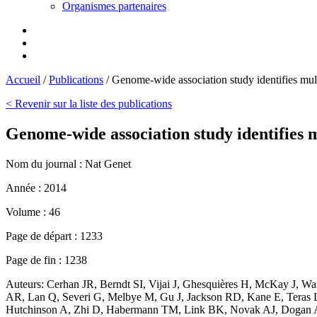
Organismes partenaires
Accueil
/
Publications
/
Genome-wide association study identifies multi
< Revenir sur la liste des publications
Genome-wide association study identifies mu
Nom du journal :
Nat Genet
Année :
2014
Volume :
46
Page de départ :
1233
Page de fin :
1238
Auteurs:
Cerhan JR, Berndt SI, Vijai J, Ghesquières H, McKay J, 
AR, Lan Q, Severi G, Melbye M, Gu J, Jackson RD, Kane E, Teras L
Hutchinson A, Zhi D, Habermann TM, Link BK, Novak AJ, Dogan A