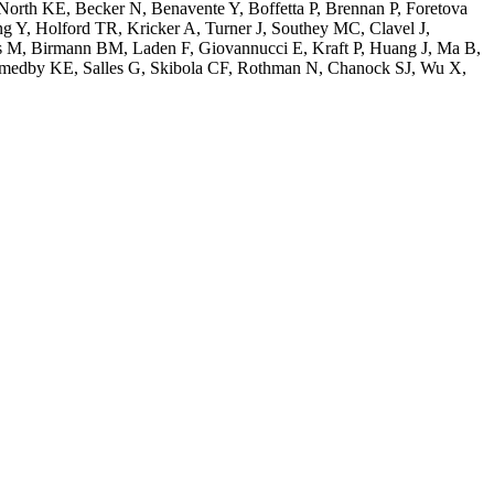
orth KE, Becker N, Benavente Y, Boffetta P, Brennan P, Foretova
g Y, Holford TR, Kricker A, Turner J, Southey MC, Clavel J,
ais M, Birmann BM, Laden F, Giovannucci E, Kraft P, Huang J, Ma B,
 Smedby KE, Salles G, Skibola CF, Rothman N, Chanock SJ, Wu X,