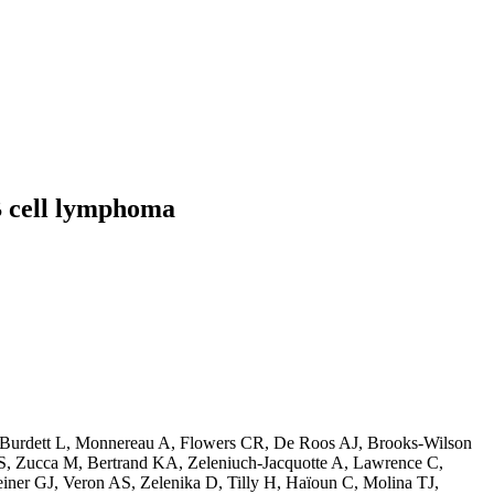
 B cell lymphoma
, Burdett L, Monnereau A, Flowers CR, De Roos AJ, Brooks-Wilson
S, Zucca M, Bertrand KA, Zeleniuch-Jacquotte A, Lawrence C,
r GJ, Veron AS, Zelenika D, Tilly H, Haïoun C, Molina TJ,