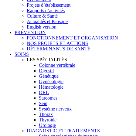
Projets d’établissement
Rapports d’activités
Culture & Santé
Actualités et Kiosque
English version
PRÉVENTION
FONCTIONNEMENT ET ORGANISATION
NOS PROJETS ET ACTIONS
DÉTERMINANTS DE SANTÉ
SOINS
LES SPÉCIALITÉS
Colonne vertébrale
Digestif
Génétique
Gynécologie
Hématologie
ORL
Sarcomes
Sein
Système nerveux
Thorax
Thyroïde
Urologie
DIAGNOSTIC ET TRAITEMENTS