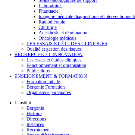
Soins oncologiques de support
Laboratoires
Pharmacie
Imagerie médicale diagnostique et interventionnell
Radiothérapie
Chirurgie
Anesthésie et réanimation
Oncologie médicale
LES ESSAIS ET ÉTUDES CLINIQUES
Qualité et gestion des risques
RECHERCHE ET INNOVATION
Les essais et études cliniques
Fonctionnement et organisation
Publications
ENSEIGNEMENT & FORMATION
Formation initiale
Bergonié Formation
Organismes partenaires
L'institut
Bergonié
Histoire
Directions
Instances
Recrutement