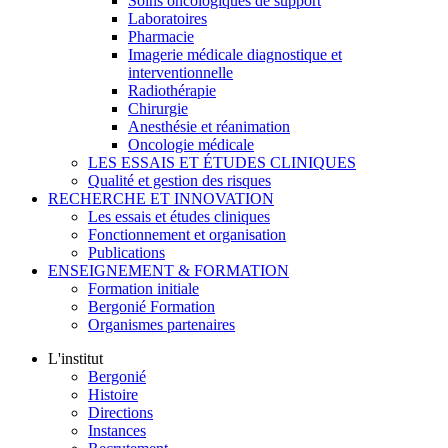
Soins oncologiques de support
Laboratoires
Pharmacie
Imagerie médicale diagnostique et
interventionnelle
Radiothérapie
Chirurgie
Anesthésie et réanimation
Oncologie médicale
LES ESSAIS ET ÉTUDES CLINIQUES
Qualité et gestion des risques
RECHERCHE ET INNOVATION
Les essais et études cliniques
Fonctionnement et organisation
Publications
ENSEIGNEMENT & FORMATION
Formation initiale
Bergonié Formation
Organismes partenaires
L'institut
Bergonié
Histoire
Directions
Instances