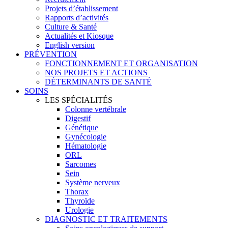
Projets d’établissement
Rapports d’activités
Culture & Santé
Actualités et Kiosque
English version
PRÉVENTION
FONCTIONNEMENT ET ORGANISATION
NOS PROJETS ET ACTIONS
DÉTERMINANTS DE SANTÉ
SOINS
LES SPÉCIALITÉS
Colonne vertébrale
Digestif
Génétique
Gynécologie
Hématologie
ORL
Sarcomes
Sein
Système nerveux
Thorax
Thyroïde
Urologie
DIAGNOSTIC ET TRAITEMENTS