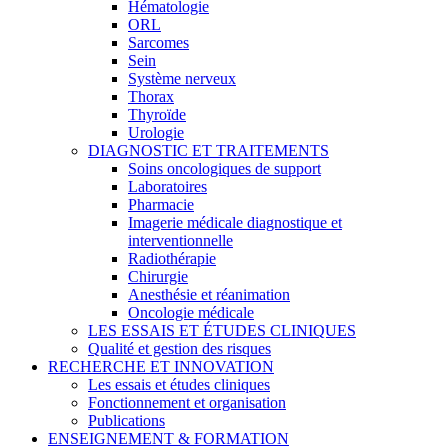
Hématologie
ORL
Sarcomes
Sein
Système nerveux
Thorax
Thyroïde
Urologie
DIAGNOSTIC ET TRAITEMENTS
Soins oncologiques de support
Laboratoires
Pharmacie
Imagerie médicale diagnostique et
interventionnelle
Radiothérapie
Chirurgie
Anesthésie et réanimation
Oncologie médicale
LES ESSAIS ET ÉTUDES CLINIQUES
Qualité et gestion des risques
RECHERCHE ET INNOVATION
Les essais et études cliniques
Fonctionnement et organisation
Publications
ENSEIGNEMENT & FORMATION