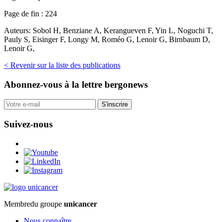
Page de fin :
224
Auteurs:
Sobol H, Benziane A, Kerangueven F, Yin L, Noguchi T,
Pauly S, Eisinger F, Longy M, Roméo G, Lenoir G, Birnbaum D,
Lenoir G,
< Revenir sur la liste des publications
Abonnez-vous
à la lettre bergonews
S'inscrire
Suivez-nous
Membre
du groupe
unicancer
Nous connaître