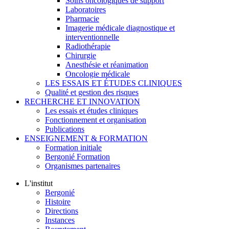
Soins oncologiques de support
Laboratoires
Pharmacie
Imagerie médicale diagnostique et
interventionnelle
Radiothérapie
Chirurgie
Anesthésie et réanimation
Oncologie médicale
LES ESSAIS ET ÉTUDES CLINIQUES
Qualité et gestion des risques
RECHERCHE ET INNOVATION
Les essais et études cliniques
Fonctionnement et organisation
Publications
ENSEIGNEMENT & FORMATION
Formation initiale
Bergonié Formation
Organismes partenaires
L'institut
Bergonié
Histoire
Directions
Instances