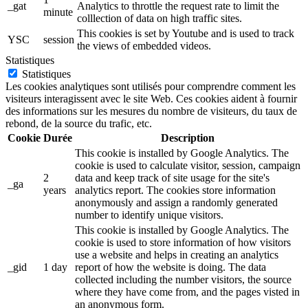
_gat
Analytics to throttle the request rate to limit the
minute
colllection of data on high traffic sites.
This cookies is set by Youtube and is used to track
YSC
session
the views of embedded videos.
Statistiques
Statistiques
Les cookies analytiques sont utilisés pour comprendre comment les
visiteurs interagissent avec le site Web. Ces cookies aident à fournir
des informations sur les mesures du nombre de visiteurs, du taux de
rebond, de la source du trafic, etc.
Cookie
Durée
Description
This cookie is installed by Google Analytics. The
cookie is used to calculate visitor, session, campaign
2
data and keep track of site usage for the site's
_ga
years
analytics report. The cookies store information
anonymously and assign a randomly generated
number to identify unique visitors.
This cookie is installed by Google Analytics. The
cookie is used to store information of how visitors
use a website and helps in creating an analytics
_gid
1 day
report of how the website is doing. The data
collected including the number visitors, the source
where they have come from, and the pages visted in
an anonymous form.