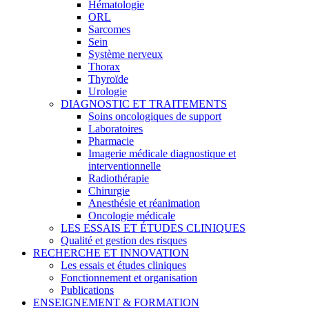
Hématologie
ORL
Sarcomes
Sein
Système nerveux
Thorax
Thyroïde
Urologie
DIAGNOSTIC ET TRAITEMENTS
Soins oncologiques de support
Laboratoires
Pharmacie
Imagerie médicale diagnostique et
interventionnelle
Radiothérapie
Chirurgie
Anesthésie et réanimation
Oncologie médicale
LES ESSAIS ET ÉTUDES CLINIQUES
Qualité et gestion des risques
RECHERCHE ET INNOVATION
Les essais et études cliniques
Fonctionnement et organisation
Publications
ENSEIGNEMENT & FORMATION