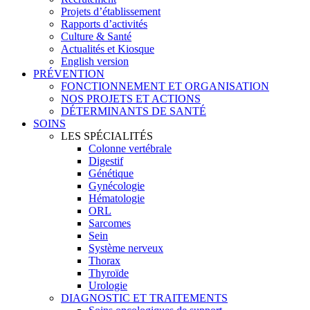
Projets d’établissement
Rapports d’activités
Culture & Santé
Actualités et Kiosque
English version
PRÉVENTION
FONCTIONNEMENT ET ORGANISATION
NOS PROJETS ET ACTIONS
DÉTERMINANTS DE SANTÉ
SOINS
LES SPÉCIALITÉS
Colonne vertébrale
Digestif
Génétique
Gynécologie
Hématologie
ORL
Sarcomes
Sein
Système nerveux
Thorax
Thyroïde
Urologie
DIAGNOSTIC ET TRAITEMENTS