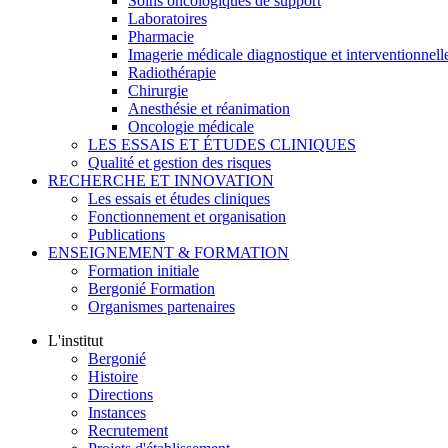
Soins oncologiques de support
Laboratoires
Pharmacie
Imagerie médicale diagnostique et interventionnell
Radiothérapie
Chirurgie
Anesthésie et réanimation
Oncologie médicale
LES ESSAIS ET ÉTUDES CLINIQUES
Qualité et gestion des risques
RECHERCHE ET INNOVATION
Les essais et études cliniques
Fonctionnement et organisation
Publications
ENSEIGNEMENT & FORMATION
Formation initiale
Bergonié Formation
Organismes partenaires
L'institut
Bergonié
Histoire
Directions
Instances
Recrutement