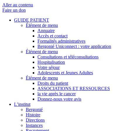
Aller au contenu
Faire un don
GUIDE PATIENT
Élément de menu
Annuaire
Accès et contact
Formalités administratives
Bergonié Uniconnect : votre application
Élément de menu
Consultations et téléconsultations
Hospitalisation
Votre séjour
Adolescents et Jeunes Adultes
Élément de menu
Droits du patient
ASSOCIATIONS ET RESSOURCES
la vie après le cancer
Donnez-nous votre avis
L’institut
Bergonié
Histoire
Directions
Instances
Recrutement