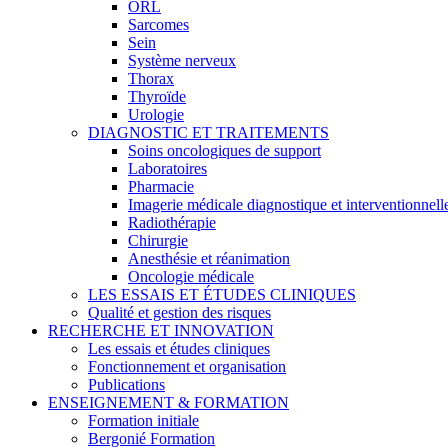
ORL
Sarcomes
Sein
Système nerveux
Thorax
Thyroïde
Urologie
DIAGNOSTIC ET TRAITEMENTS
Soins oncologiques de support
Laboratoires
Pharmacie
Imagerie médicale diagnostique et interventionnell
Radiothérapie
Chirurgie
Anesthésie et réanimation
Oncologie médicale
LES ESSAIS ET ÉTUDES CLINIQUES
Qualité et gestion des risques
RECHERCHE ET INNOVATION
Les essais et études cliniques
Fonctionnement et organisation
Publications
ENSEIGNEMENT & FORMATION
Formation initiale
Bergonié Formation