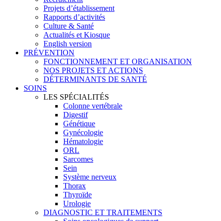
Projets d’établissement
Rapports d’activités
Culture & Santé
Actualités et Kiosque
English version
PRÉVENTION
FONCTIONNEMENT ET ORGANISATION
NOS PROJETS ET ACTIONS
DÉTERMINANTS DE SANTÉ
SOINS
LES SPÉCIALITÉS
Colonne vertébrale
Digestif
Génétique
Gynécologie
Hématologie
ORL
Sarcomes
Sein
Système nerveux
Thorax
Thyroïde
Urologie
DIAGNOSTIC ET TRAITEMENTS