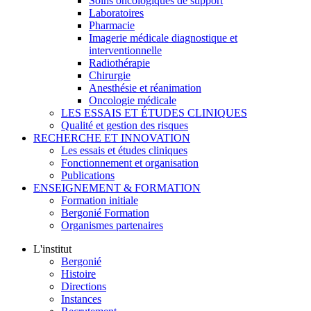
Soins oncologiques de support
Laboratoires
Pharmacie
Imagerie médicale diagnostique et
interventionnelle
Radiothérapie
Chirurgie
Anesthésie et réanimation
Oncologie médicale
LES ESSAIS ET ÉTUDES CLINIQUES
Qualité et gestion des risques
RECHERCHE ET INNOVATION
Les essais et études cliniques
Fonctionnement et organisation
Publications
ENSEIGNEMENT & FORMATION
Formation initiale
Bergonié Formation
Organismes partenaires
L'institut
Bergonié
Histoire
Directions
Instances