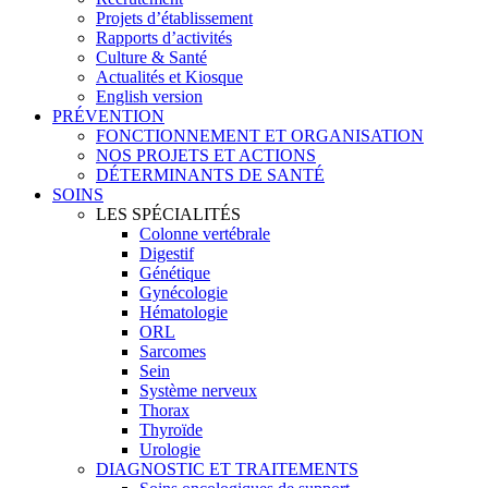
Projets d’établissement
Rapports d’activités
Culture & Santé
Actualités et Kiosque
English version
PRÉVENTION
FONCTIONNEMENT ET ORGANISATION
NOS PROJETS ET ACTIONS
DÉTERMINANTS DE SANTÉ
SOINS
LES SPÉCIALITÉS
Colonne vertébrale
Digestif
Génétique
Gynécologie
Hématologie
ORL
Sarcomes
Sein
Système nerveux
Thorax
Thyroïde
Urologie
DIAGNOSTIC ET TRAITEMENTS