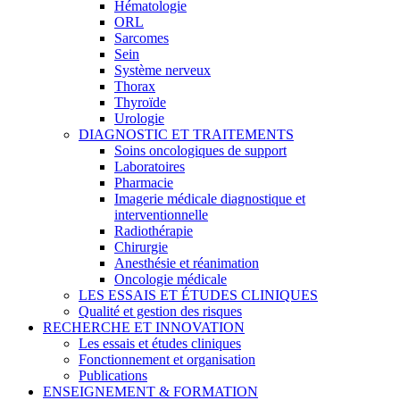
Hématologie
ORL
Sarcomes
Sein
Système nerveux
Thorax
Thyroïde
Urologie
DIAGNOSTIC ET TRAITEMENTS
Soins oncologiques de support
Laboratoires
Pharmacie
Imagerie médicale diagnostique et
interventionnelle
Radiothérapie
Chirurgie
Anesthésie et réanimation
Oncologie médicale
LES ESSAIS ET ÉTUDES CLINIQUES
Qualité et gestion des risques
RECHERCHE ET INNOVATION
Les essais et études cliniques
Fonctionnement et organisation
Publications
ENSEIGNEMENT & FORMATION