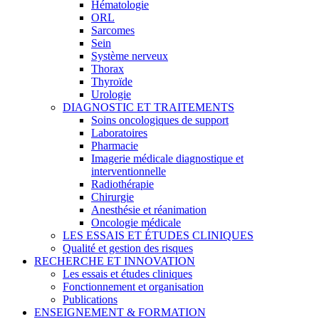
Hématologie
ORL
Sarcomes
Sein
Système nerveux
Thorax
Thyroïde
Urologie
DIAGNOSTIC ET TRAITEMENTS
Soins oncologiques de support
Laboratoires
Pharmacie
Imagerie médicale diagnostique et
interventionnelle
Radiothérapie
Chirurgie
Anesthésie et réanimation
Oncologie médicale
LES ESSAIS ET ÉTUDES CLINIQUES
Qualité et gestion des risques
RECHERCHE ET INNOVATION
Les essais et études cliniques
Fonctionnement et organisation
Publications
ENSEIGNEMENT & FORMATION