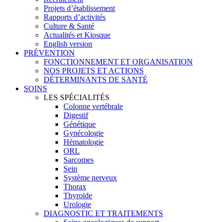
Projets d’établissement
Rapports d’activités
Culture & Santé
Actualités et Kiosque
English version
PRÉVENTION
FONCTIONNEMENT ET ORGANISATION
NOS PROJETS ET ACTIONS
DÉTERMINANTS DE SANTÉ
SOINS
LES SPÉCIALITÉS
Colonne vertébrale
Digestif
Génétique
Gynécologie
Hématologie
ORL
Sarcomes
Sein
Système nerveux
Thorax
Thyroïde
Urologie
DIAGNOSTIC ET TRAITEMENTS