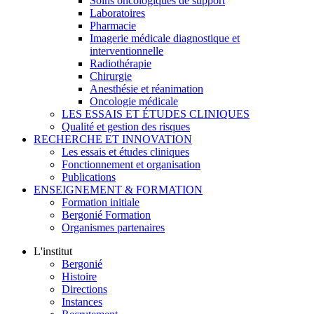
Soins oncologiques de support
Laboratoires
Pharmacie
Imagerie médicale diagnostique et
interventionnelle
Radiothérapie
Chirurgie
Anesthésie et réanimation
Oncologie médicale
LES ESSAIS ET ÉTUDES CLINIQUES
Qualité et gestion des risques
RECHERCHE ET INNOVATION
Les essais et études cliniques
Fonctionnement et organisation
Publications
ENSEIGNEMENT & FORMATION
Formation initiale
Bergonié Formation
Organismes partenaires
L'institut
Bergonié
Histoire
Directions
Instances