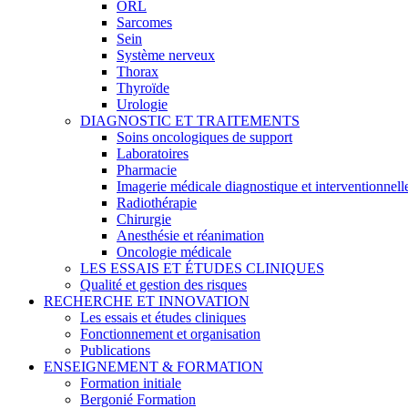
ORL
Sarcomes
Sein
Système nerveux
Thorax
Thyroïde
Urologie
DIAGNOSTIC ET TRAITEMENTS
Soins oncologiques de support
Laboratoires
Pharmacie
Imagerie médicale diagnostique et interventionnell
Radiothérapie
Chirurgie
Anesthésie et réanimation
Oncologie médicale
LES ESSAIS ET ÉTUDES CLINIQUES
Qualité et gestion des risques
RECHERCHE ET INNOVATION
Les essais et études cliniques
Fonctionnement et organisation
Publications
ENSEIGNEMENT & FORMATION
Formation initiale
Bergonié Formation