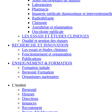
Soins oncologiques de support
Laboratoires
Pharmacie
Imagerie médicale diagnostique et interventionnell
Radiothérapie
Chirurgie
Anesthésie et réanimation
Oncologie médicale
LES ESSAIS ET ÉTUDES CLINIQUES
Qualité et gestion des risques
RECHERCHE ET INNOVATION
Les essais et études cliniques
Fonctionnement et organisation
Publications
ENSEIGNEMENT & FORMATION
Formation initiale
Bergonié Formation
Organismes partenaires
L'institut
Bergonié
Histoire
Directions
Instances
Recrutement