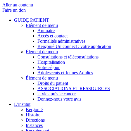
Aller au contenu
Faire un don
GUIDE PATIENT
Élément de menu
Annuaire
Accès et contact
Formalités administratives
Bergonié Uniconnect : votre application
Élément de menu
Consultations et téléconsultations
Hospitalisation
Votre séjour
Adolescents et Jeunes Adultes
Élément de menu
Droits du patient
ASSOCIATIONS ET RESSOURCES
la vie après le cancer
Donnez-nous votre avis
L’institut
Bergonié
Histoire
Directions
Instances
Recrutement