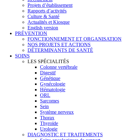
Projets d’établissement
Rapports d’activités
Culture & Santé
Actualités et Kiosque
English version
PRÉVENTION
FONCTIONNEMENT ET ORGANISATION
NOS PROJETS ET ACTIONS
DÉTERMINANTS DE SANTÉ
SOINS
LES SPÉCIALITÉS
Colonne vertébrale
Digestif
Génétique
Gynécologie
Hématologie
ORL
Sarcomes
Sein
Système nerveux
Thorax
Thyroïde
Urologie
DIAGNOSTIC ET TRAITEMENTS