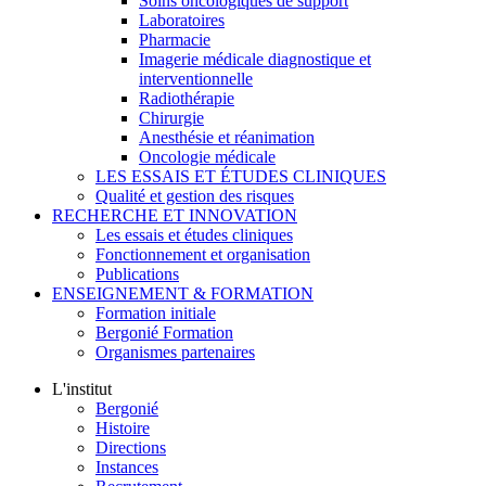
Soins oncologiques de support
Laboratoires
Pharmacie
Imagerie médicale diagnostique et
interventionnelle
Radiothérapie
Chirurgie
Anesthésie et réanimation
Oncologie médicale
LES ESSAIS ET ÉTUDES CLINIQUES
Qualité et gestion des risques
RECHERCHE ET INNOVATION
Les essais et études cliniques
Fonctionnement et organisation
Publications
ENSEIGNEMENT & FORMATION
Formation initiale
Bergonié Formation
Organismes partenaires
L'institut
Bergonié
Histoire
Directions
Instances