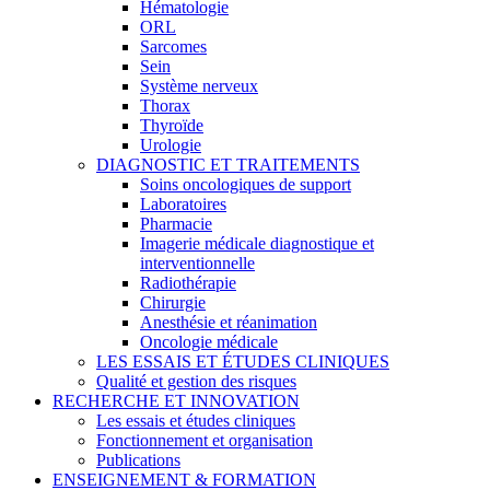
Hématologie
ORL
Sarcomes
Sein
Système nerveux
Thorax
Thyroïde
Urologie
DIAGNOSTIC ET TRAITEMENTS
Soins oncologiques de support
Laboratoires
Pharmacie
Imagerie médicale diagnostique et
interventionnelle
Radiothérapie
Chirurgie
Anesthésie et réanimation
Oncologie médicale
LES ESSAIS ET ÉTUDES CLINIQUES
Qualité et gestion des risques
RECHERCHE ET INNOVATION
Les essais et études cliniques
Fonctionnement et organisation
Publications
ENSEIGNEMENT & FORMATION