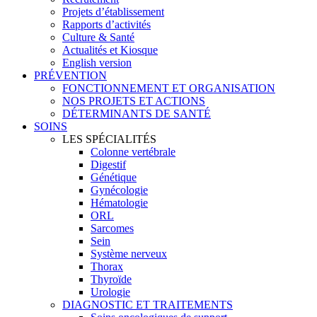
Projets d’établissement
Rapports d’activités
Culture & Santé
Actualités et Kiosque
English version
PRÉVENTION
FONCTIONNEMENT ET ORGANISATION
NOS PROJETS ET ACTIONS
DÉTERMINANTS DE SANTÉ
SOINS
LES SPÉCIALITÉS
Colonne vertébrale
Digestif
Génétique
Gynécologie
Hématologie
ORL
Sarcomes
Sein
Système nerveux
Thorax
Thyroïde
Urologie
DIAGNOSTIC ET TRAITEMENTS