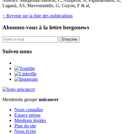
Auteurs:
Margioula-Siarkou, C, Almperis, A, Papanikolaou, A,
Laganà, AS, Mavromatidis, G, Guyon, F & al,
< Revenir sur la liste des publications
Abonnez-vous
à la lettre bergonews
S'inscrire
Suivez-nous
Membre
du groupe
unicancer
Nous connaître
Espace presse
Mentions légales
Plan du site
Nous écrire