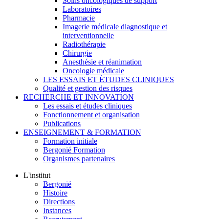
Soins oncologiques de support
Laboratoires
Pharmacie
Imagerie médicale diagnostique et
interventionnelle
Radiothérapie
Chirurgie
Anesthésie et réanimation
Oncologie médicale
LES ESSAIS ET ÉTUDES CLINIQUES
Qualité et gestion des risques
RECHERCHE ET INNOVATION
Les essais et études cliniques
Fonctionnement et organisation
Publications
ENSEIGNEMENT & FORMATION
Formation initiale
Bergonié Formation
Organismes partenaires
L'institut
Bergonié
Histoire
Directions
Instances