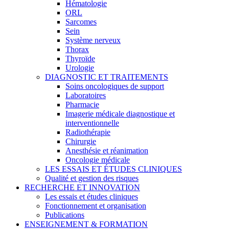
Hématologie
ORL
Sarcomes
Sein
Système nerveux
Thorax
Thyroïde
Urologie
DIAGNOSTIC ET TRAITEMENTS
Soins oncologiques de support
Laboratoires
Pharmacie
Imagerie médicale diagnostique et
interventionnelle
Radiothérapie
Chirurgie
Anesthésie et réanimation
Oncologie médicale
LES ESSAIS ET ÉTUDES CLINIQUES
Qualité et gestion des risques
RECHERCHE ET INNOVATION
Les essais et études cliniques
Fonctionnement et organisation
Publications
ENSEIGNEMENT & FORMATION