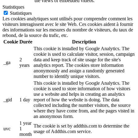
the views of embedded videos.
Statistiques
Statistiques
Les cookies analytiques sont utilisés pour comprendre comment les
visiteurs interagissent avec le site Web. Ces cookies aident à fournir
des informations sur les mesures du nombre de visiteurs, du taux de
rebond, de la source du trafic, etc.
Cookie
Durée
Description
This cookie is installed by Google Analytics. The
cookie is used to calculate visitor, session, campaign
2
data and keep track of site usage for the site's
_ga
years
analytics report. The cookies store information
anonymously and assign a randomly generated
number to identify unique visitors.
This cookie is installed by Google Analytics. The
cookie is used to store information of how visitors
use a website and helps in creating an analytics
_gid
1 day
report of how the website is doing. The data
collected including the number visitors, the source
where they have come from, and the pages visted in
an anonymous form.
1 year
The cookie is set by addthis.com to determine the
uvc
1
usage of Addthis.com service.
month