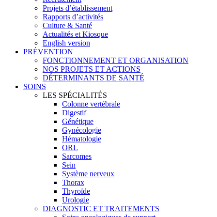
Projets d’établissement
Rapports d’activités
Culture & Santé
Actualités et Kiosque
English version
PRÉVENTION
FONCTIONNEMENT ET ORGANISATION
NOS PROJETS ET ACTIONS
DÉTERMINANTS DE SANTÉ
SOINS
LES SPÉCIALITÉS
Colonne vertébrale
Digestif
Génétique
Gynécologie
Hématologie
ORL
Sarcomes
Sein
Système nerveux
Thorax
Thyroïde
Urologie
DIAGNOSTIC ET TRAITEMENTS