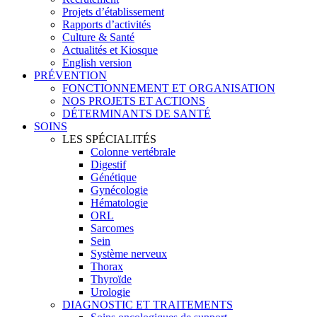
Projets d’établissement
Rapports d’activités
Culture & Santé
Actualités et Kiosque
English version
PRÉVENTION
FONCTIONNEMENT ET ORGANISATION
NOS PROJETS ET ACTIONS
DÉTERMINANTS DE SANTÉ
SOINS
LES SPÉCIALITÉS
Colonne vertébrale
Digestif
Génétique
Gynécologie
Hématologie
ORL
Sarcomes
Sein
Système nerveux
Thorax
Thyroïde
Urologie
DIAGNOSTIC ET TRAITEMENTS