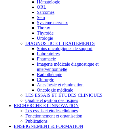
Hématologie
ORL
Sarcomes
Sein
Système nerveux
Thorax
Thyroïde
Urologie
DIAGNOSTIC ET TRAITEMENTS
Soins oncologiques de support
Laboratoires
Pharmacie
Imagerie médicale diagnostique et
interventionnelle
Radiothérapie
Chirurgie
Anesthésie et réanimation
Oncologie médicale
LES ESSAIS ET ÉTUDES CLINIQUES
Qualité et gestion des risques
RECHERCHE ET INNOVATION
Les essais et études cliniques
Fonctionnement et organisation
Publications
ENSEIGNEMENT & FORMATION