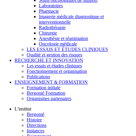
Soins oncologiques de support
Laboratoires
Pharmacie
Imagerie médicale diagnostique et
interventionnelle
Radiothérapie
Chirurgie
Anesthésie et réanimation
Oncologie médicale
LES ESSAIS ET ÉTUDES CLINIQUES
Qualité et gestion des risques
RECHERCHE ET INNOVATION
Les essais et études cliniques
Fonctionnement et organisation
Publications
ENSEIGNEMENT & FORMATION
Formation initiale
Bergonié Formation
Organismes partenaires
L'institut
Bergonié
Histoire
Directions
Instances