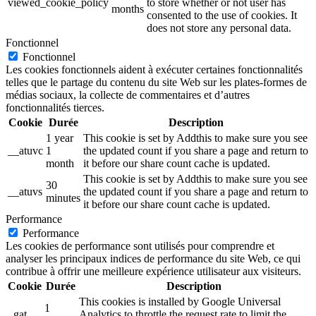
viewed_cookie_policy
to store whether or not user has
months
consented to the use of cookies. It
does not store any personal data.
Fonctionnel
Fonctionnel
Les cookies fonctionnels aident à exécuter certaines fonctionnalités
telles que le partage du contenu du site Web sur les plates-formes de
médias sociaux, la collecte de commentaires et d’autres
fonctionnalités tierces.
Cookie
Durée
Description
1 year
This cookie is set by Addthis to make sure you see
__atuvc
1
the updated count if you share a page and return to
month
it before our share count cache is updated.
This cookie is set by Addthis to make sure you see
30
__atuvs
the updated count if you share a page and return to
minutes
it before our share count cache is updated.
Performance
Performance
Les cookies de performance sont utilisés pour comprendre et
analyser les principaux indices de performance du site Web, ce qui
contribue à offrir une meilleure expérience utilisateur aux visiteurs.
Cookie
Durée
Description
This cookies is installed by Google Universal
1
_gat
Analytics to throttle the request rate to limit the