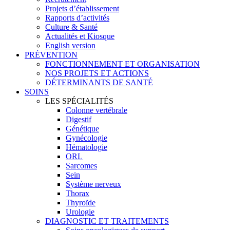
Projets d’établissement
Rapports d’activités
Culture & Santé
Actualités et Kiosque
English version
PRÉVENTION
FONCTIONNEMENT ET ORGANISATION
NOS PROJETS ET ACTIONS
DÉTERMINANTS DE SANTÉ
SOINS
LES SPÉCIALITÉS
Colonne vertébrale
Digestif
Génétique
Gynécologie
Hématologie
ORL
Sarcomes
Sein
Système nerveux
Thorax
Thyroïde
Urologie
DIAGNOSTIC ET TRAITEMENTS