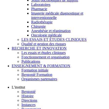
Soins oncologiques de support
Laboratoires
Pharmacie
Imagerie médicale diagnostique et
interventionnelle
Radiothérapie
Chirurgie
Anesthésie et réanimation
Oncologie médicale
LES ESSAIS ET ÉTUDES CLINIQUES
Qualité et gestion des risques
RECHERCHE ET INNOVATION
Les essais et études cliniques
Fonctionnement et organisation
Publications
ENSEIGNEMENT & FORMATION
Formation initiale
Bergonié Formation
Organismes partenaires
L'institut
Bergonié
Histoire
Directions
Instances