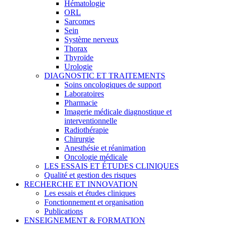
Hématologie
ORL
Sarcomes
Sein
Système nerveux
Thorax
Thyroïde
Urologie
DIAGNOSTIC ET TRAITEMENTS
Soins oncologiques de support
Laboratoires
Pharmacie
Imagerie médicale diagnostique et
interventionnelle
Radiothérapie
Chirurgie
Anesthésie et réanimation
Oncologie médicale
LES ESSAIS ET ÉTUDES CLINIQUES
Qualité et gestion des risques
RECHERCHE ET INNOVATION
Les essais et études cliniques
Fonctionnement et organisation
Publications
ENSEIGNEMENT & FORMATION