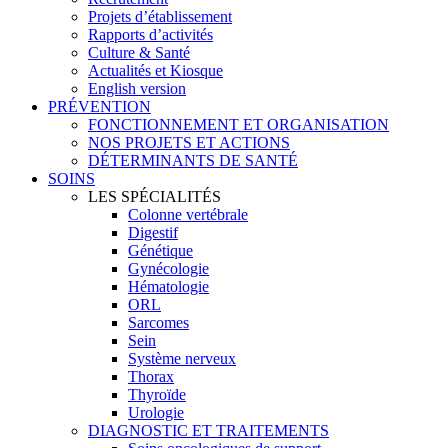
Projets d’établissement
Rapports d’activités
Culture & Santé
Actualités et Kiosque
English version
PRÉVENTION
FONCTIONNEMENT ET ORGANISATION
NOS PROJETS ET ACTIONS
DÉTERMINANTS DE SANTÉ
SOINS
LES SPÉCIALITÉS
Colonne vertébrale
Digestif
Génétique
Gynécologie
Hématologie
ORL
Sarcomes
Sein
Système nerveux
Thorax
Thyroïde
Urologie
DIAGNOSTIC ET TRAITEMENTS