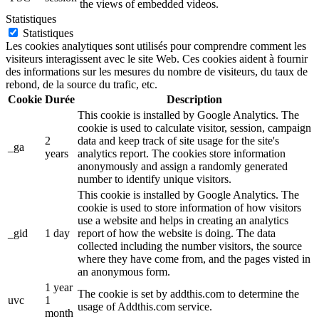
the views of embedded videos.
Statistiques
Statistiques
Les cookies analytiques sont utilisés pour comprendre comment les
visiteurs interagissent avec le site Web. Ces cookies aident à fournir
des informations sur les mesures du nombre de visiteurs, du taux de
rebond, de la source du trafic, etc.
Cookie
Durée
Description
This cookie is installed by Google Analytics. The
cookie is used to calculate visitor, session, campaign
2
data and keep track of site usage for the site's
_ga
years
analytics report. The cookies store information
anonymously and assign a randomly generated
number to identify unique visitors.
This cookie is installed by Google Analytics. The
cookie is used to store information of how visitors
use a website and helps in creating an analytics
_gid
1 day
report of how the website is doing. The data
collected including the number visitors, the source
where they have come from, and the pages visted in
an anonymous form.
1 year
The cookie is set by addthis.com to determine the
uvc
1
usage of Addthis.com service.
month