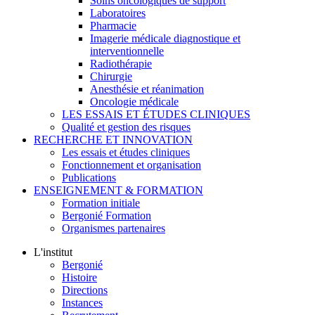
Soins oncologiques de support
Laboratoires
Pharmacie
Imagerie médicale diagnostique et
interventionnelle
Radiothérapie
Chirurgie
Anesthésie et réanimation
Oncologie médicale
LES ESSAIS ET ÉTUDES CLINIQUES
Qualité et gestion des risques
RECHERCHE ET INNOVATION
Les essais et études cliniques
Fonctionnement et organisation
Publications
ENSEIGNEMENT & FORMATION
Formation initiale
Bergonié Formation
Organismes partenaires
L'institut
Bergonié
Histoire
Directions
Instances