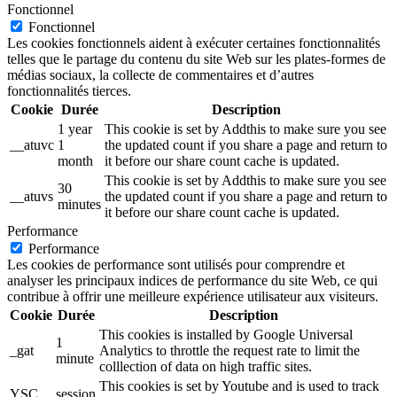
Fonctionnel
Fonctionnel
Les cookies fonctionnels aident à exécuter certaines fonctionnalités
telles que le partage du contenu du site Web sur les plates-formes de
médias sociaux, la collecte de commentaires et d’autres
fonctionnalités tierces.
Cookie
Durée
Description
1 year
This cookie is set by Addthis to make sure you see
__atuvc
1
the updated count if you share a page and return to
month
it before our share count cache is updated.
This cookie is set by Addthis to make sure you see
30
__atuvs
the updated count if you share a page and return to
minutes
it before our share count cache is updated.
Performance
Performance
Les cookies de performance sont utilisés pour comprendre et
analyser les principaux indices de performance du site Web, ce qui
contribue à offrir une meilleure expérience utilisateur aux visiteurs.
Cookie
Durée
Description
This cookies is installed by Google Universal
1
_gat
Analytics to throttle the request rate to limit the
minute
colllection of data on high traffic sites.
This cookies is set by Youtube and is used to track
YSC
session