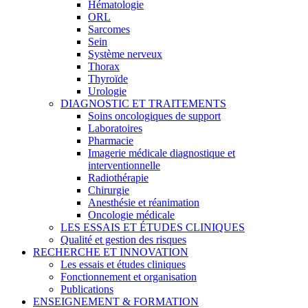
Hématologie
ORL
Sarcomes
Sein
Système nerveux
Thorax
Thyroïde
Urologie
DIAGNOSTIC ET TRAITEMENTS
Soins oncologiques de support
Laboratoires
Pharmacie
Imagerie médicale diagnostique et
interventionnelle
Radiothérapie
Chirurgie
Anesthésie et réanimation
Oncologie médicale
LES ESSAIS ET ÉTUDES CLINIQUES
Qualité et gestion des risques
RECHERCHE ET INNOVATION
Les essais et études cliniques
Fonctionnement et organisation
Publications
ENSEIGNEMENT & FORMATION