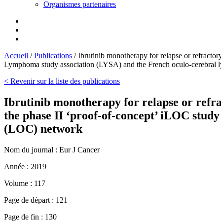
Organismes partenaires
Accueil
/
Publications
/
Ibrutinib monotherapy for relapse or refract
Lymphoma study association (LYSA) and the French oculo-cerebra
< Revenir sur la liste des publications
Ibrutinib monotherapy for relapse or ref
the phase II ‘proof-of-concept’ iLOC stu
(LOC) network
Nom du journal :
Eur J Cancer
Année :
2019
Volume :
117
Page de départ :
121
Page de fin :
130