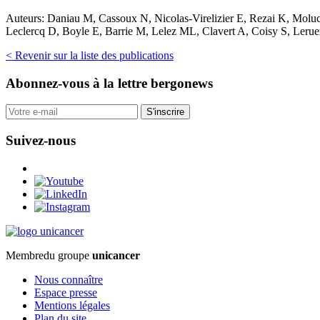
Auteurs:
Daniau M, Cassoux N, Nicolas-Virelizier E, Rezai K, Molu
Leclercq D, Boyle E, Barrie M, Lelez ML, Clavert A, Coisy S, Leruez
< Revenir sur la liste des publications
Abonnez-vous
à la lettre bergonews
S'inscrire
Suivez-nous
Membre
du groupe
unicancer
Nous connaître
Espace presse
Mentions légales
Plan du site