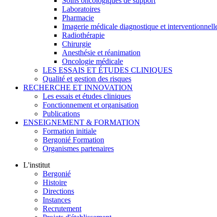
Soins oncologiques de support
Laboratoires
Pharmacie
Imagerie médicale diagnostique et interventionnell
Radiothérapie
Chirurgie
Anesthésie et réanimation
Oncologie médicale
LES ESSAIS ET ÉTUDES CLINIQUES
Qualité et gestion des risques
RECHERCHE ET INNOVATION
Les essais et études cliniques
Fonctionnement et organisation
Publications
ENSEIGNEMENT & FORMATION
Formation initiale
Bergonié Formation
Organismes partenaires
L'institut
Bergonié
Histoire
Directions
Instances
Recrutement