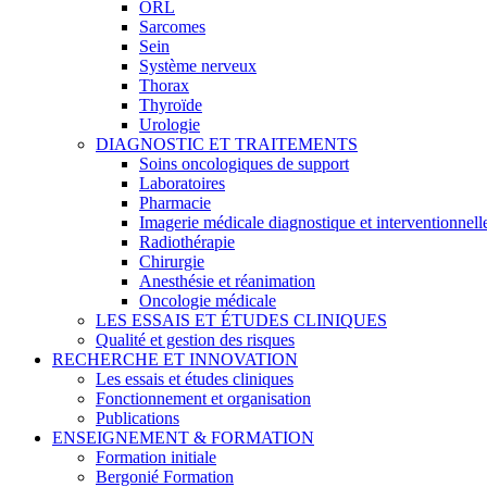
ORL
Sarcomes
Sein
Système nerveux
Thorax
Thyroïde
Urologie
DIAGNOSTIC ET TRAITEMENTS
Soins oncologiques de support
Laboratoires
Pharmacie
Imagerie médicale diagnostique et interventionnell
Radiothérapie
Chirurgie
Anesthésie et réanimation
Oncologie médicale
LES ESSAIS ET ÉTUDES CLINIQUES
Qualité et gestion des risques
RECHERCHE ET INNOVATION
Les essais et études cliniques
Fonctionnement et organisation
Publications
ENSEIGNEMENT & FORMATION
Formation initiale
Bergonié Formation