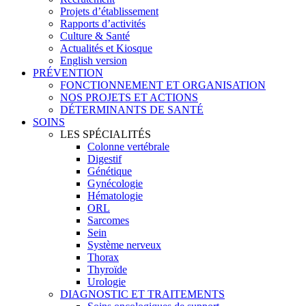
Projets d’établissement
Rapports d’activités
Culture & Santé
Actualités et Kiosque
English version
PRÉVENTION
FONCTIONNEMENT ET ORGANISATION
NOS PROJETS ET ACTIONS
DÉTERMINANTS DE SANTÉ
SOINS
LES SPÉCIALITÉS
Colonne vertébrale
Digestif
Génétique
Gynécologie
Hématologie
ORL
Sarcomes
Sein
Système nerveux
Thorax
Thyroïde
Urologie
DIAGNOSTIC ET TRAITEMENTS