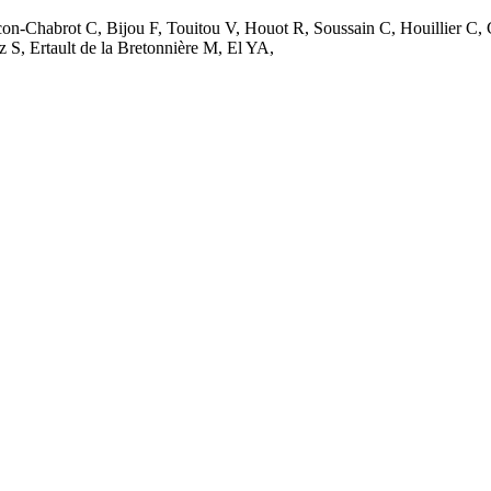
con-Chabrot C, Bijou F, Touitou V, Houot R, Soussain C, Houillier C
 S, Ertault de la Bretonnière M, El YA,