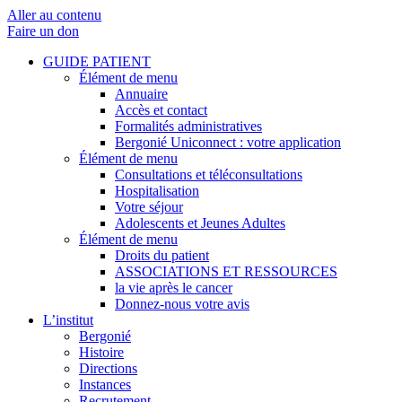
Aller au contenu
Faire un don
GUIDE PATIENT
Élément de menu
Annuaire
Accès et contact
Formalités administratives
Bergonié Uniconnect : votre application
Élément de menu
Consultations et téléconsultations
Hospitalisation
Votre séjour
Adolescents et Jeunes Adultes
Élément de menu
Droits du patient
ASSOCIATIONS ET RESSOURCES
la vie après le cancer
Donnez-nous votre avis
L’institut
Bergonié
Histoire
Directions
Instances
Recrutement