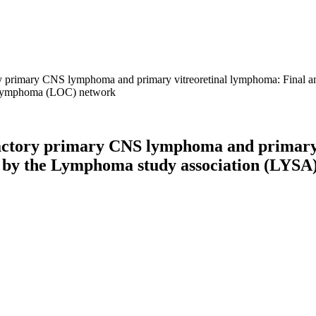
ory primary CNS lymphoma and primary vitreoretinal lymphoma: Final ana
l lymphoma (LOC) network
ractory primary CNS lymphoma and primary 
dy by the Lymphoma study association (LYS