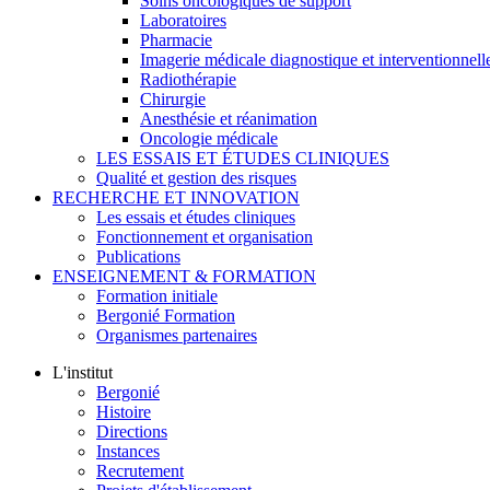
Soins oncologiques de support
Laboratoires
Pharmacie
Imagerie médicale diagnostique et interventionnell
Radiothérapie
Chirurgie
Anesthésie et réanimation
Oncologie médicale
LES ESSAIS ET ÉTUDES CLINIQUES
Qualité et gestion des risques
RECHERCHE ET INNOVATION
Les essais et études cliniques
Fonctionnement et organisation
Publications
ENSEIGNEMENT & FORMATION
Formation initiale
Bergonié Formation
Organismes partenaires
L'institut
Bergonié
Histoire
Directions
Instances
Recrutement