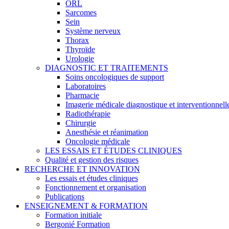
ORL
Sarcomes
Sein
Système nerveux
Thorax
Thyroïde
Urologie
DIAGNOSTIC ET TRAITEMENTS
Soins oncologiques de support
Laboratoires
Pharmacie
Imagerie médicale diagnostique et interventionnell
Radiothérapie
Chirurgie
Anesthésie et réanimation
Oncologie médicale
LES ESSAIS ET ÉTUDES CLINIQUES
Qualité et gestion des risques
RECHERCHE ET INNOVATION
Les essais et études cliniques
Fonctionnement et organisation
Publications
ENSEIGNEMENT & FORMATION
Formation initiale
Bergonié Formation