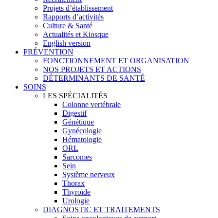
Projets d’établissement
Rapports d’activités
Culture & Santé
Actualités et Kiosque
English version
PRÉVENTION
FONCTIONNEMENT ET ORGANISATION
NOS PROJETS ET ACTIONS
DÉTERMINANTS DE SANTÉ
SOINS
LES SPÉCIALITÉS
Colonne vertébrale
Digestif
Génétique
Gynécologie
Hématologie
ORL
Sarcomes
Sein
Système nerveux
Thorax
Thyroïde
Urologie
DIAGNOSTIC ET TRAITEMENTS