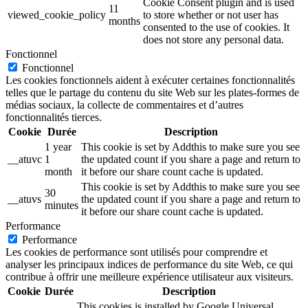
Cookie Consent plugin and is used
11
viewed_cookie_policy
to store whether or not user has
months
consented to the use of cookies. It
does not store any personal data.
Fonctionnel
Fonctionnel
Les cookies fonctionnels aident à exécuter certaines fonctionnalités
telles que le partage du contenu du site Web sur les plates-formes de
médias sociaux, la collecte de commentaires et d’autres
fonctionnalités tierces.
Cookie
Durée
Description
1 year
This cookie is set by Addthis to make sure you see
__atuvc
1
the updated count if you share a page and return to
month
it before our share count cache is updated.
This cookie is set by Addthis to make sure you see
30
__atuvs
the updated count if you share a page and return to
minutes
it before our share count cache is updated.
Performance
Performance
Les cookies de performance sont utilisés pour comprendre et
analyser les principaux indices de performance du site Web, ce qui
contribue à offrir une meilleure expérience utilisateur aux visiteurs.
Cookie
Durée
Description
This cookies is installed by Google Universal