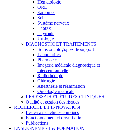
Hématologie
ORL
Sarcomes
Sein
Système nerveux
Thorax
Thyroïde
Urologie
DIAGNOSTIC ET TRAITEMENTS
Soins oncologiques de support
Laboratoires
Pharmacie
Imagerie médicale diagnostique et
interventionnelle
Radiothérapie
Chirurgie
Anesthésie et réanimation
Oncologie médicale
LES ESSAIS ET ÉTUDES CLINIQUES
Qualité et gestion des risques
RECHERCHE ET INNOVATION
Les essais et études cliniques
Fonctionnement et organisation
Publications
ENSEIGNEMENT & FORMATION