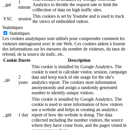
1
_gat
Analytics to throttle the request rate to limit the
minute
colllection of data on high traffic sites.
This cookies is set by Youtube and is used to track
YSC
session
the views of embedded videos.
Statistiques
Statistiques
Les cookies analytiques sont utilisés pour comprendre comment les
visiteurs interagissent avec le site Web. Ces cookies aident à fournir
des informations sur les mesures du nombre de visiteurs, du taux de
rebond, de la source du trafic, etc.
Cookie
Durée
Description
This cookie is installed by Google Analytics. The
cookie is used to calculate visitor, session, campaign
2
data and keep track of site usage for the site's
_ga
years
analytics report. The cookies store information
anonymously and assign a randomly generated
number to identify unique visitors.
This cookie is installed by Google Analytics. The
cookie is used to store information of how visitors
use a website and helps in creating an analytics
_gid
1 day
report of how the website is doing. The data
collected including the number visitors, the source
where they have come from, and the pages visted in