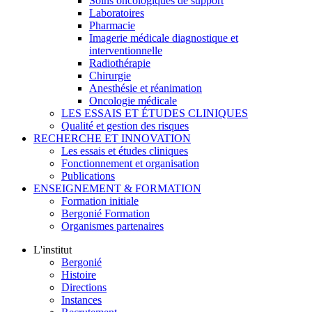
Soins oncologiques de support
Laboratoires
Pharmacie
Imagerie médicale diagnostique et
interventionnelle
Radiothérapie
Chirurgie
Anesthésie et réanimation
Oncologie médicale
LES ESSAIS ET ÉTUDES CLINIQUES
Qualité et gestion des risques
RECHERCHE ET INNOVATION
Les essais et études cliniques
Fonctionnement et organisation
Publications
ENSEIGNEMENT & FORMATION
Formation initiale
Bergonié Formation
Organismes partenaires
L'institut
Bergonié
Histoire
Directions
Instances