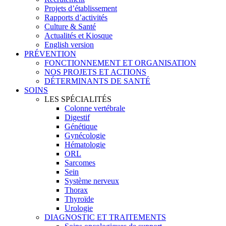
Projets d’établissement
Rapports d’activités
Culture & Santé
Actualités et Kiosque
English version
PRÉVENTION
FONCTIONNEMENT ET ORGANISATION
NOS PROJETS ET ACTIONS
DÉTERMINANTS DE SANTÉ
SOINS
LES SPÉCIALITÉS
Colonne vertébrale
Digestif
Génétique
Gynécologie
Hématologie
ORL
Sarcomes
Sein
Système nerveux
Thorax
Thyroïde
Urologie
DIAGNOSTIC ET TRAITEMENTS