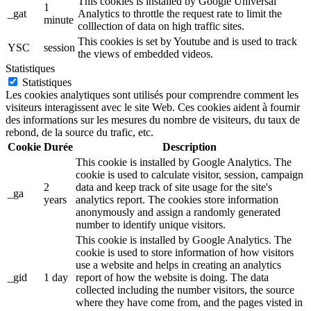
This cookies is installed by Google Universal
1
_gat
Analytics to throttle the request rate to limit the
minute
colllection of data on high traffic sites.
This cookies is set by Youtube and is used to track
YSC
session
the views of embedded videos.
Statistiques
Statistiques
Les cookies analytiques sont utilisés pour comprendre comment les
visiteurs interagissent avec le site Web. Ces cookies aident à fournir
des informations sur les mesures du nombre de visiteurs, du taux de
rebond, de la source du trafic, etc.
Cookie
Durée
Description
This cookie is installed by Google Analytics. The
cookie is used to calculate visitor, session, campaign
2
data and keep track of site usage for the site's
_ga
years
analytics report. The cookies store information
anonymously and assign a randomly generated
number to identify unique visitors.
This cookie is installed by Google Analytics. The
cookie is used to store information of how visitors
use a website and helps in creating an analytics
_gid
1 day
report of how the website is doing. The data
collected including the number visitors, the source
where they have come from, and the pages visted in