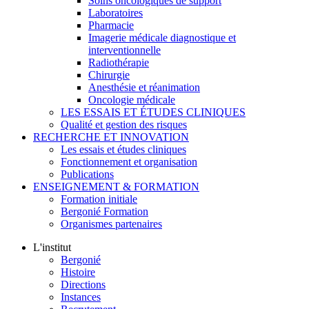
Soins oncologiques de support
Laboratoires
Pharmacie
Imagerie médicale diagnostique et
interventionnelle
Radiothérapie
Chirurgie
Anesthésie et réanimation
Oncologie médicale
LES ESSAIS ET ÉTUDES CLINIQUES
Qualité et gestion des risques
RECHERCHE ET INNOVATION
Les essais et études cliniques
Fonctionnement et organisation
Publications
ENSEIGNEMENT & FORMATION
Formation initiale
Bergonié Formation
Organismes partenaires
L'institut
Bergonié
Histoire
Directions
Instances