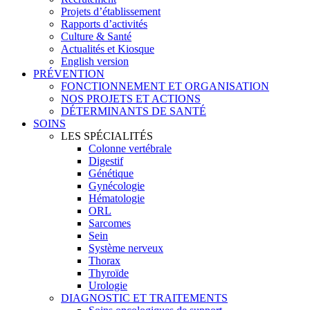
Projets d’établissement
Rapports d’activités
Culture & Santé
Actualités et Kiosque
English version
PRÉVENTION
FONCTIONNEMENT ET ORGANISATION
NOS PROJETS ET ACTIONS
DÉTERMINANTS DE SANTÉ
SOINS
LES SPÉCIALITÉS
Colonne vertébrale
Digestif
Génétique
Gynécologie
Hématologie
ORL
Sarcomes
Sein
Système nerveux
Thorax
Thyroïde
Urologie
DIAGNOSTIC ET TRAITEMENTS