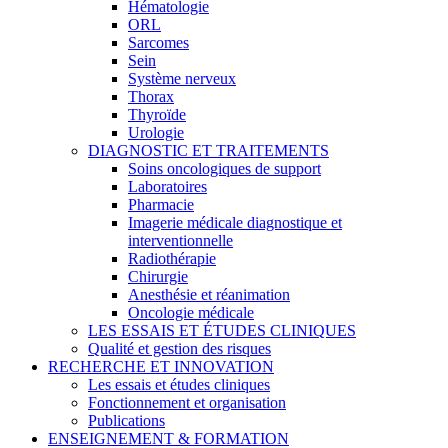
Hématologie
ORL
Sarcomes
Sein
Système nerveux
Thorax
Thyroïde
Urologie
DIAGNOSTIC ET TRAITEMENTS
Soins oncologiques de support
Laboratoires
Pharmacie
Imagerie médicale diagnostique et
interventionnelle
Radiothérapie
Chirurgie
Anesthésie et réanimation
Oncologie médicale
LES ESSAIS ET ÉTUDES CLINIQUES
Qualité et gestion des risques
RECHERCHE ET INNOVATION
Les essais et études cliniques
Fonctionnement et organisation
Publications
ENSEIGNEMENT & FORMATION