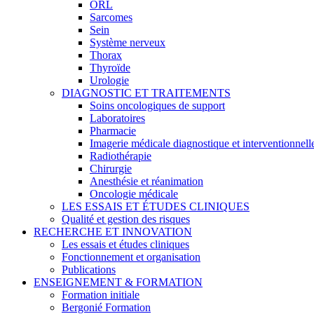
ORL
Sarcomes
Sein
Système nerveux
Thorax
Thyroïde
Urologie
DIAGNOSTIC ET TRAITEMENTS
Soins oncologiques de support
Laboratoires
Pharmacie
Imagerie médicale diagnostique et interventionnell
Radiothérapie
Chirurgie
Anesthésie et réanimation
Oncologie médicale
LES ESSAIS ET ÉTUDES CLINIQUES
Qualité et gestion des risques
RECHERCHE ET INNOVATION
Les essais et études cliniques
Fonctionnement et organisation
Publications
ENSEIGNEMENT & FORMATION
Formation initiale
Bergonié Formation