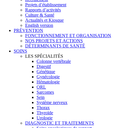
Projets d’établissement
Rapports d’activités
Culture & Santé
Actualités et Kiosque
English version
PRÉVENTION
FONCTIONNEMENT ET ORGANISATION
NOS PROJETS ET ACTIONS
DÉTERMINANTS DE SANTÉ
SOINS
LES SPÉCIALITÉS
Colonne vertébrale
Digestif
Génétique
Gynécologie
Hématologie
ORL
Sarcomes
Sein
Système nerveux
Thorax
Thyroïde
Urologie
DIAGNOSTIC ET TRAITEMENTS