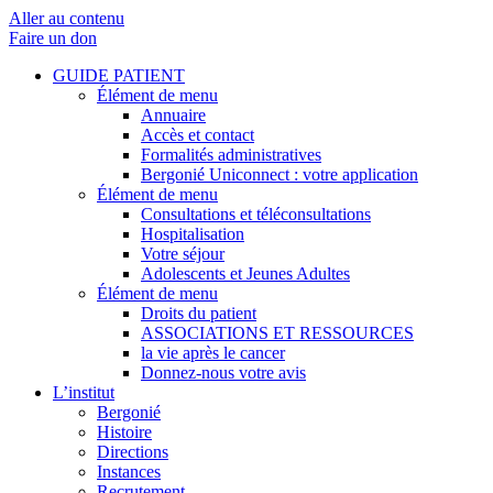
Aller au contenu
Faire un don
GUIDE PATIENT
Élément de menu
Annuaire
Accès et contact
Formalités administratives
Bergonié Uniconnect : votre application
Élément de menu
Consultations et téléconsultations
Hospitalisation
Votre séjour
Adolescents et Jeunes Adultes
Élément de menu
Droits du patient
ASSOCIATIONS ET RESSOURCES
la vie après le cancer
Donnez-nous votre avis
L’institut
Bergonié
Histoire
Directions
Instances
Recrutement