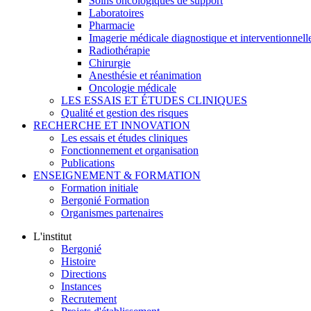
Soins oncologiques de support
Laboratoires
Pharmacie
Imagerie médicale diagnostique et interventionnell
Radiothérapie
Chirurgie
Anesthésie et réanimation
Oncologie médicale
LES ESSAIS ET ÉTUDES CLINIQUES
Qualité et gestion des risques
RECHERCHE ET INNOVATION
Les essais et études cliniques
Fonctionnement et organisation
Publications
ENSEIGNEMENT & FORMATION
Formation initiale
Bergonié Formation
Organismes partenaires
L'institut
Bergonié
Histoire
Directions
Instances
Recrutement