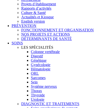
Projets d’établissement
Rapports d’activités
Culture & Santé
Actualités et Kiosque
English version
PRÉVENTION
FONCTIONNEMENT ET ORGANISATION
NOS PROJETS ET ACTIONS
DÉTERMINANTS DE SANTÉ
SOINS
LES SPÉCIALITÉS
Colonne vertébrale
Digestif
Génétique
Gynécologie
Hématologie
ORL
Sarcomes
Sein
Système nerveux
Thorax
Thyroïde
Urologie
DIAGNOSTIC ET TRAITEMENTS