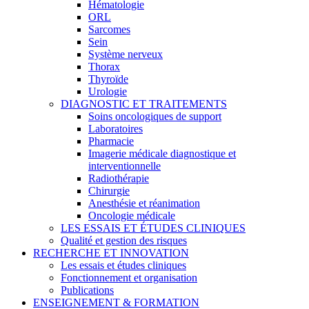
Hématologie
ORL
Sarcomes
Sein
Système nerveux
Thorax
Thyroïde
Urologie
DIAGNOSTIC ET TRAITEMENTS
Soins oncologiques de support
Laboratoires
Pharmacie
Imagerie médicale diagnostique et
interventionnelle
Radiothérapie
Chirurgie
Anesthésie et réanimation
Oncologie médicale
LES ESSAIS ET ÉTUDES CLINIQUES
Qualité et gestion des risques
RECHERCHE ET INNOVATION
Les essais et études cliniques
Fonctionnement et organisation
Publications
ENSEIGNEMENT & FORMATION