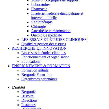
Soins oncologiques de support
Laboratoires
Pharmacie
Imagerie médicale diagnostique et
interventionnelle
Radiothérapie
Chirurgie
Anesthésie et réanimation
Oncologie médicale
LES ESSAIS ET ÉTUDES CLINIQUES
Qualité et gestion des risques
RECHERCHE ET INNOVATION
Les essais et études cliniques
Fonctionnement et organisation
Publications
ENSEIGNEMENT & FORMATION
Formation initiale
Bergonié Formation
Organismes partenaires
L'institut
Bergonié
Histoire
Directions
Instances