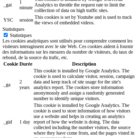
1
_gat
Analytics to throttle the request rate to limit the
minute
colllection of data on high traffic sites.
This cookies is set by Youtube and is used to track
YSC
session
the views of embedded videos.
Statistiques
Statistiques
Les cookies analytiques sont utilisés pour comprendre comment les
visiteurs interagissent avec le site Web. Ces cookies aident à fournir
des informations sur les mesures du nombre de visiteurs, du taux de
rebond, de la source du trafic, etc.
Cookie
Durée
Description
This cookie is installed by Google Analytics. The
cookie is used to calculate visitor, session, campaign
2
data and keep track of site usage for the site's
_ga
years
analytics report. The cookies store information
anonymously and assign a randomly generated
number to identify unique visitors.
This cookie is installed by Google Analytics. The
cookie is used to store information of how visitors
use a website and helps in creating an analytics
_gid
1 day
report of how the website is doing. The data
collected including the number visitors, the source
where they have come from, and the pages visted in