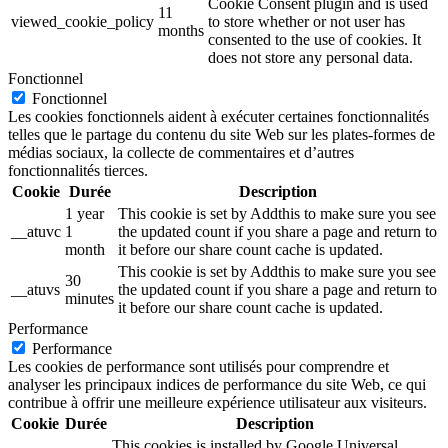
Cookie Consent plugin and is used
11
viewed_cookie_policy
to store whether or not user has
months
consented to the use of cookies. It
does not store any personal data.
Fonctionnel
Fonctionnel
Les cookies fonctionnels aident à exécuter certaines fonctionnalités
telles que le partage du contenu du site Web sur les plates-formes de
médias sociaux, la collecte de commentaires et d’autres
fonctionnalités tierces.
Cookie
Durée
Description
1 year
This cookie is set by Addthis to make sure you see
__atuvc
1
the updated count if you share a page and return to
month
it before our share count cache is updated.
This cookie is set by Addthis to make sure you see
30
__atuvs
the updated count if you share a page and return to
minutes
it before our share count cache is updated.
Performance
Performance
Les cookies de performance sont utilisés pour comprendre et
analyser les principaux indices de performance du site Web, ce qui
contribue à offrir une meilleure expérience utilisateur aux visiteurs.
Cookie
Durée
Description
This cookies is installed by Google Universal