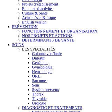
Projets d’établissement
Rapports d’activités
Culture & Santé
Actualités et Kiosque
English version
PRÉVENTION
FONCTIONNEMENT ET ORGANISATION
NOS PROJETS ET ACTIONS
DÉTERMINANTS DE SANTÉ
SOINS
LES SPÉCIALITÉS
Colonne vertébrale
Digestif
Génétique
Gynécologie
Hématologie
ORL
Sarcomes
Sein
Système nerveux
Thorax
Thyroïde
Urologie
DIAGNOSTIC ET TRAITEMENTS