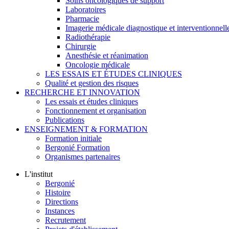
Soins oncologiques de support
Laboratoires
Pharmacie
Imagerie médicale diagnostique et interventionnell
Radiothérapie
Chirurgie
Anesthésie et réanimation
Oncologie médicale
LES ESSAIS ET ÉTUDES CLINIQUES
Qualité et gestion des risques
RECHERCHE ET INNOVATION
Les essais et études cliniques
Fonctionnement et organisation
Publications
ENSEIGNEMENT & FORMATION
Formation initiale
Bergonié Formation
Organismes partenaires
L'institut
Bergonié
Histoire
Directions
Instances
Recrutement