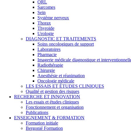
ORL
Sarcomes
Sein
Système nerveux
Thorax
Thyroïde
Urologie
DIAGNOSTIC ET TRAITEMENTS
Soins oncologiques de support
Laboratoires
Pharmacie
Imagerie médicale diagnostique et interventionnell
Radiothérapie
Chirurgie
Anesthésie et réanimation
Oncologie médicale
LES ESSAIS ET ÉTUDES CLINIQUES
Qualité et gestion des risques
RECHERCHE ET INNOVATION
Les essais et études cliniques
Fonctionnement et organisation
Publications
ENSEIGNEMENT & FORMATION
Formation initiale
Bergonié Formation