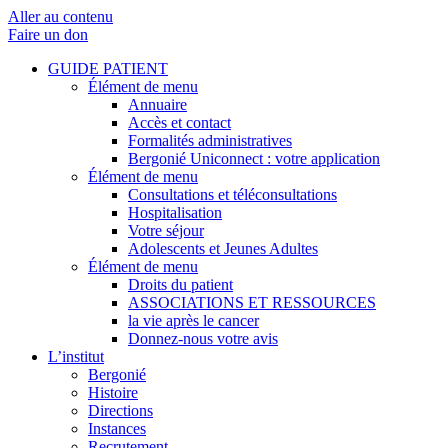
Aller au contenu
Faire un don
GUIDE PATIENT
Élément de menu
Annuaire
Accès et contact
Formalités administratives
Bergonié Uniconnect : votre application
Élément de menu
Consultations et téléconsultations
Hospitalisation
Votre séjour
Adolescents et Jeunes Adultes
Élément de menu
Droits du patient
ASSOCIATIONS ET RESSOURCES
la vie après le cancer
Donnez-nous votre avis
L’institut
Bergonié
Histoire
Directions
Instances
Recrutement