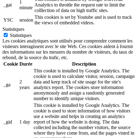
1
_gat
Analytics to throttle the request rate to limit the
minute
colllection of data on high traffic sites.
This cookies is set by Youtube and is used to track
YSC
session
the views of embedded videos.
Statistiques
Statistiques
Les cookies analytiques sont utilisés pour comprendre comment les
visiteurs interagissent avec le site Web. Ces cookies aident à fournir
des informations sur les mesures du nombre de visiteurs, du taux de
rebond, de la source du trafic, etc.
Cookie
Durée
Description
This cookie is installed by Google Analytics. The
cookie is used to calculate visitor, session, campaign
2
data and keep track of site usage for the site's
_ga
years
analytics report. The cookies store information
anonymously and assign a randomly generated
number to identify unique visitors.
This cookie is installed by Google Analytics. The
cookie is used to store information of how visitors
use a website and helps in creating an analytics
_gid
1 day
report of how the website is doing. The data
collected including the number visitors, the source
where they have come from, and the pages visted in