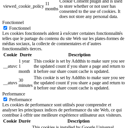
Cookie Consent plugin and is used
11
viewed_cookie_policy
to store whether or not user has
months
consented to the use of cookies. It
does not store any personal data.
Fonctionnel
Fonctionnel
Les cookies fonctionnels aident à exécuter certaines fonctionnalités
telles que le partage du contenu du site Web sur les plates-formes de
médias sociaux, la collecte de commentaires et d’autres
fonctionnalités tierces.
Cookie
Durée
Description
1 year
This cookie is set by Addthis to make sure you see
__atuvc
1
the updated count if you share a page and return to
month
it before our share count cache is updated.
This cookie is set by Addthis to make sure you see
30
__atuvs
the updated count if you share a page and return to
minutes
it before our share count cache is updated.
Performance
Performance
Les cookies de performance sont utilisés pour comprendre et
analyser les principaux indices de performance du site Web, ce qui
contribue à offrir une meilleure expérience utilisateur aux visiteurs.
Cookie
Durée
Description
This cookies is installed by Google Universal