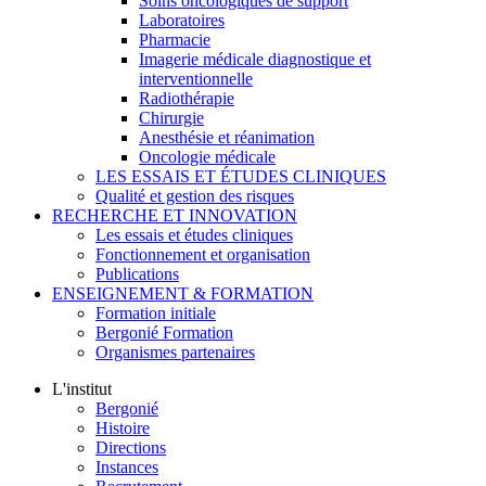
Soins oncologiques de support
Laboratoires
Pharmacie
Imagerie médicale diagnostique et
interventionnelle
Radiothérapie
Chirurgie
Anesthésie et réanimation
Oncologie médicale
LES ESSAIS ET ÉTUDES CLINIQUES
Qualité et gestion des risques
RECHERCHE ET INNOVATION
Les essais et études cliniques
Fonctionnement et organisation
Publications
ENSEIGNEMENT & FORMATION
Formation initiale
Bergonié Formation
Organismes partenaires
L'institut
Bergonié
Histoire
Directions
Instances