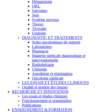
Hématologie
ORL
Sarcomes
Sein
Système nerveux
Thorax
Thyroïde
Urologie
DIAGNOSTIC ET TRAITEMENTS
Soins oncologiques de support
Laboratoires
Pharmacie
Imagerie médicale diagnostique et
interventionnelle
Radiothérapie
Chirurgie
Anesthésie et réanimation
Oncologie médicale
LES ESSAIS ET ÉTUDES CLINIQUES
Qualité et gestion des risques
RECHERCHE ET INNOVATION
Les essais et études cliniques
Fonctionnement et organisation
Publications
ENSEIGNEMENT & FORMATION