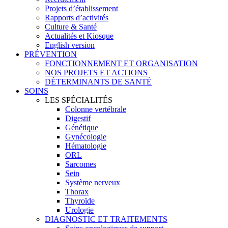
Projets d’établissement
Rapports d’activités
Culture & Santé
Actualités et Kiosque
English version
PRÉVENTION
FONCTIONNEMENT ET ORGANISATION
NOS PROJETS ET ACTIONS
DÉTERMINANTS DE SANTÉ
SOINS
LES SPÉCIALITÉS
Colonne vertébrale
Digestif
Génétique
Gynécologie
Hématologie
ORL
Sarcomes
Sein
Système nerveux
Thorax
Thyroïde
Urologie
DIAGNOSTIC ET TRAITEMENTS