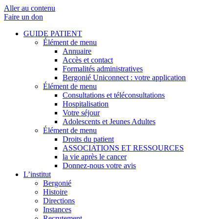
Aller au contenu
Faire un don
GUIDE PATIENT
Élément de menu
Annuaire
Accès et contact
Formalités administratives
Bergonié Uniconnect : votre application
Élément de menu
Consultations et téléconsultations
Hospitalisation
Votre séjour
Adolescents et Jeunes Adultes
Élément de menu
Droits du patient
ASSOCIATIONS ET RESSOURCES
la vie après le cancer
Donnez-nous votre avis
L’institut
Bergonié
Histoire
Directions
Instances
Recrutement