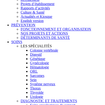
Projets d’établissement
Rapports d’activités
Culture & Santé
Actualités et Kiosque
English version
PRÉVENTION
FONCTIONNEMENT ET ORGANISATION
NOS PROJETS ET ACTIONS
DÉTERMINANTS DE SANTÉ
SOINS
LES SPÉCIALITÉS
Colonne vertébrale
Digestif
Génétique
Gynécologie
Hématologie
ORL
Sarcomes
Sein
Système nerveux
Thorax
Thyroïde
Urologie
DIAGNOSTIC ET TRAITEMENTS