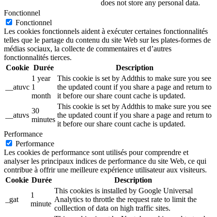
does not store any personal data.
Fonctionnel
Fonctionnel
Les cookies fonctionnels aident à exécuter certaines fonctionnalités
telles que le partage du contenu du site Web sur les plates-formes de
médias sociaux, la collecte de commentaires et d’autres
fonctionnalités tierces.
Cookie
Durée
Description
1 year
This cookie is set by Addthis to make sure you see
__atuvc
1
the updated count if you share a page and return to
month
it before our share count cache is updated.
This cookie is set by Addthis to make sure you see
30
__atuvs
the updated count if you share a page and return to
minutes
it before our share count cache is updated.
Performance
Performance
Les cookies de performance sont utilisés pour comprendre et
analyser les principaux indices de performance du site Web, ce qui
contribue à offrir une meilleure expérience utilisateur aux visiteurs.
Cookie
Durée
Description
This cookies is installed by Google Universal
1
_gat
Analytics to throttle the request rate to limit the
minute
colllection of data on high traffic sites.