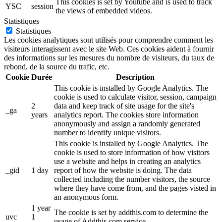
This cookies is set by Youtube and is used to track
YSC
session
the views of embedded videos.
Statistiques
Statistiques
Les cookies analytiques sont utilisés pour comprendre comment les
visiteurs interagissent avec le site Web. Ces cookies aident à fournir
des informations sur les mesures du nombre de visiteurs, du taux de
rebond, de la source du trafic, etc.
Cookie
Durée
Description
This cookie is installed by Google Analytics. The
cookie is used to calculate visitor, session, campaign
2
data and keep track of site usage for the site's
_ga
years
analytics report. The cookies store information
anonymously and assign a randomly generated
number to identify unique visitors.
This cookie is installed by Google Analytics. The
cookie is used to store information of how visitors
use a website and helps in creating an analytics
_gid
1 day
report of how the website is doing. The data
collected including the number visitors, the source
where they have come from, and the pages visted in
an anonymous form.
1 year
The cookie is set by addthis.com to determine the
uvc
1
usage of Addthis.com service.