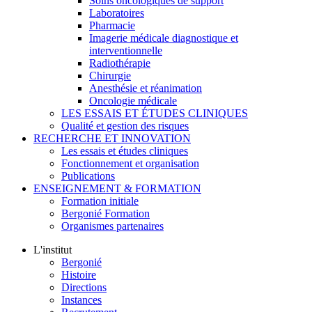
Soins oncologiques de support
Laboratoires
Pharmacie
Imagerie médicale diagnostique et
interventionnelle
Radiothérapie
Chirurgie
Anesthésie et réanimation
Oncologie médicale
LES ESSAIS ET ÉTUDES CLINIQUES
Qualité et gestion des risques
RECHERCHE ET INNOVATION
Les essais et études cliniques
Fonctionnement et organisation
Publications
ENSEIGNEMENT & FORMATION
Formation initiale
Bergonié Formation
Organismes partenaires
L'institut
Bergonié
Histoire
Directions
Instances