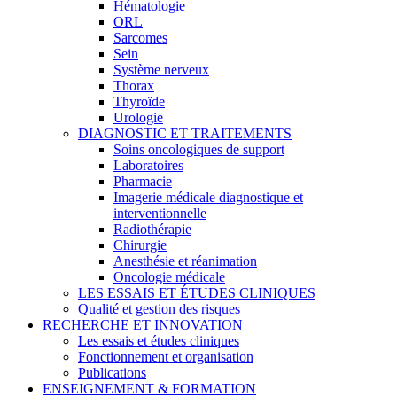
Hématologie
ORL
Sarcomes
Sein
Système nerveux
Thorax
Thyroïde
Urologie
DIAGNOSTIC ET TRAITEMENTS
Soins oncologiques de support
Laboratoires
Pharmacie
Imagerie médicale diagnostique et
interventionnelle
Radiothérapie
Chirurgie
Anesthésie et réanimation
Oncologie médicale
LES ESSAIS ET ÉTUDES CLINIQUES
Qualité et gestion des risques
RECHERCHE ET INNOVATION
Les essais et études cliniques
Fonctionnement et organisation
Publications
ENSEIGNEMENT & FORMATION