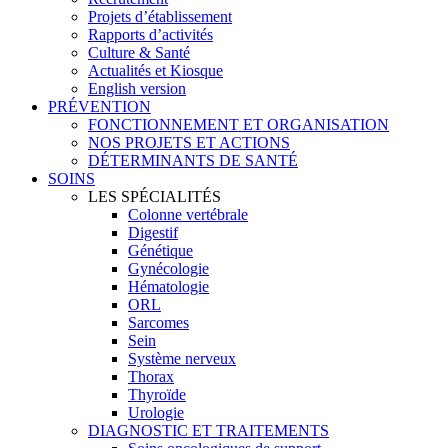
Projets d’établissement
Rapports d’activités
Culture & Santé
Actualités et Kiosque
English version
PRÉVENTION
FONCTIONNEMENT ET ORGANISATION
NOS PROJETS ET ACTIONS
DÉTERMINANTS DE SANTÉ
SOINS
LES SPÉCIALITÉS
Colonne vertébrale
Digestif
Génétique
Gynécologie
Hématologie
ORL
Sarcomes
Sein
Système nerveux
Thorax
Thyroïde
Urologie
DIAGNOSTIC ET TRAITEMENTS