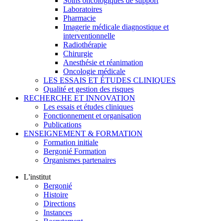
Soins oncologiques de support
Laboratoires
Pharmacie
Imagerie médicale diagnostique et
interventionnelle
Radiothérapie
Chirurgie
Anesthésie et réanimation
Oncologie médicale
LES ESSAIS ET ÉTUDES CLINIQUES
Qualité et gestion des risques
RECHERCHE ET INNOVATION
Les essais et études cliniques
Fonctionnement et organisation
Publications
ENSEIGNEMENT & FORMATION
Formation initiale
Bergonié Formation
Organismes partenaires
L'institut
Bergonié
Histoire
Directions
Instances