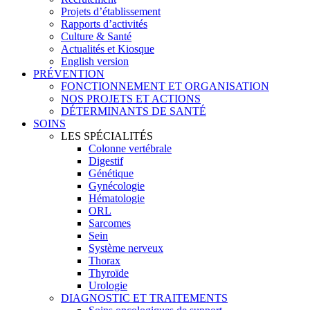
Projets d’établissement
Rapports d’activités
Culture & Santé
Actualités et Kiosque
English version
PRÉVENTION
FONCTIONNEMENT ET ORGANISATION
NOS PROJETS ET ACTIONS
DÉTERMINANTS DE SANTÉ
SOINS
LES SPÉCIALITÉS
Colonne vertébrale
Digestif
Génétique
Gynécologie
Hématologie
ORL
Sarcomes
Sein
Système nerveux
Thorax
Thyroïde
Urologie
DIAGNOSTIC ET TRAITEMENTS