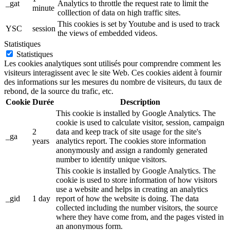
_gat
Analytics to throttle the request rate to limit the
minute
colllection of data on high traffic sites.
This cookies is set by Youtube and is used to track
YSC
session
the views of embedded videos.
Statistiques
Statistiques
Les cookies analytiques sont utilisés pour comprendre comment les
visiteurs interagissent avec le site Web. Ces cookies aident à fournir
des informations sur les mesures du nombre de visiteurs, du taux de
rebond, de la source du trafic, etc.
Cookie
Durée
Description
This cookie is installed by Google Analytics. The
cookie is used to calculate visitor, session, campaign
2
data and keep track of site usage for the site's
_ga
years
analytics report. The cookies store information
anonymously and assign a randomly generated
number to identify unique visitors.
This cookie is installed by Google Analytics. The
cookie is used to store information of how visitors
use a website and helps in creating an analytics
_gid
1 day
report of how the website is doing. The data
collected including the number visitors, the source
where they have come from, and the pages visted in
an anonymous form.