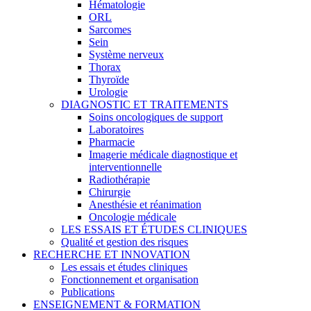
Hématologie
ORL
Sarcomes
Sein
Système nerveux
Thorax
Thyroïde
Urologie
DIAGNOSTIC ET TRAITEMENTS
Soins oncologiques de support
Laboratoires
Pharmacie
Imagerie médicale diagnostique et
interventionnelle
Radiothérapie
Chirurgie
Anesthésie et réanimation
Oncologie médicale
LES ESSAIS ET ÉTUDES CLINIQUES
Qualité et gestion des risques
RECHERCHE ET INNOVATION
Les essais et études cliniques
Fonctionnement et organisation
Publications
ENSEIGNEMENT & FORMATION