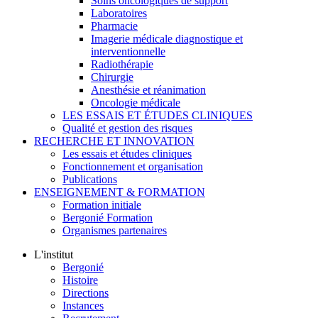
Soins oncologiques de support
Laboratoires
Pharmacie
Imagerie médicale diagnostique et
interventionnelle
Radiothérapie
Chirurgie
Anesthésie et réanimation
Oncologie médicale
LES ESSAIS ET ÉTUDES CLINIQUES
Qualité et gestion des risques
RECHERCHE ET INNOVATION
Les essais et études cliniques
Fonctionnement et organisation
Publications
ENSEIGNEMENT & FORMATION
Formation initiale
Bergonié Formation
Organismes partenaires
L'institut
Bergonié
Histoire
Directions
Instances