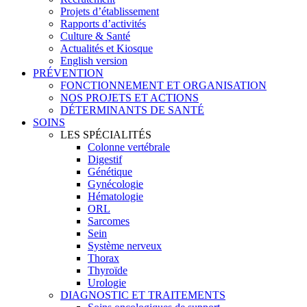
Projets d’établissement
Rapports d’activités
Culture & Santé
Actualités et Kiosque
English version
PRÉVENTION
FONCTIONNEMENT ET ORGANISATION
NOS PROJETS ET ACTIONS
DÉTERMINANTS DE SANTÉ
SOINS
LES SPÉCIALITÉS
Colonne vertébrale
Digestif
Génétique
Gynécologie
Hématologie
ORL
Sarcomes
Sein
Système nerveux
Thorax
Thyroïde
Urologie
DIAGNOSTIC ET TRAITEMENTS