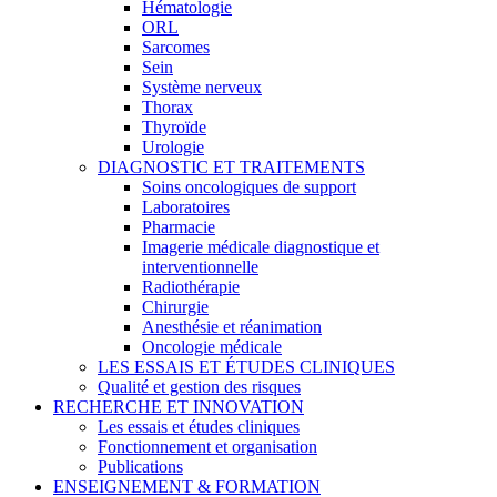
Hématologie
ORL
Sarcomes
Sein
Système nerveux
Thorax
Thyroïde
Urologie
DIAGNOSTIC ET TRAITEMENTS
Soins oncologiques de support
Laboratoires
Pharmacie
Imagerie médicale diagnostique et
interventionnelle
Radiothérapie
Chirurgie
Anesthésie et réanimation
Oncologie médicale
LES ESSAIS ET ÉTUDES CLINIQUES
Qualité et gestion des risques
RECHERCHE ET INNOVATION
Les essais et études cliniques
Fonctionnement et organisation
Publications
ENSEIGNEMENT & FORMATION