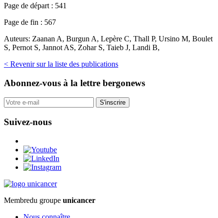
Page de départ :
541
Page de fin :
567
Auteurs:
Zaanan A, Burgun A, Lepère C, Thall P, Ursino M, Boulet
S, Pernot S, Jannot AS, Zohar S, Taieb J, Landi B,
< Revenir sur la liste des publications
Abonnez-vous
à la lettre bergonews
S'inscrire
Suivez-nous
Membre
du groupe
unicancer
Nous connaître