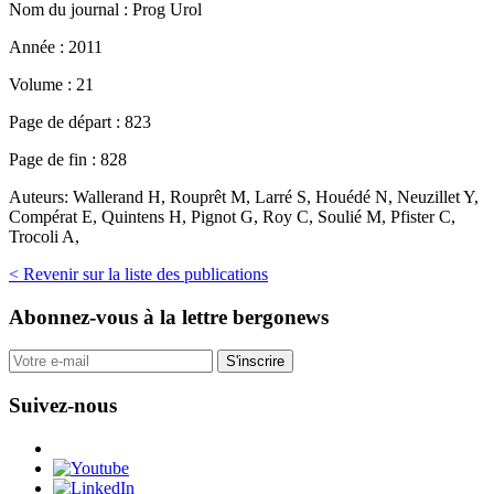
Nom du journal :
Prog Urol
Année :
2011
Volume :
21
Page de départ :
823
Page de fin :
828
Auteurs:
Wallerand H, Rouprêt M, Larré S, Houédé N, Neuzillet Y,
Compérat E, Quintens H, Pignot G, Roy C, Soulié M, Pfister C,
Trocoli A,
< Revenir sur la liste des publications
Abonnez-vous
à la lettre bergonews
S'inscrire
Suivez-nous