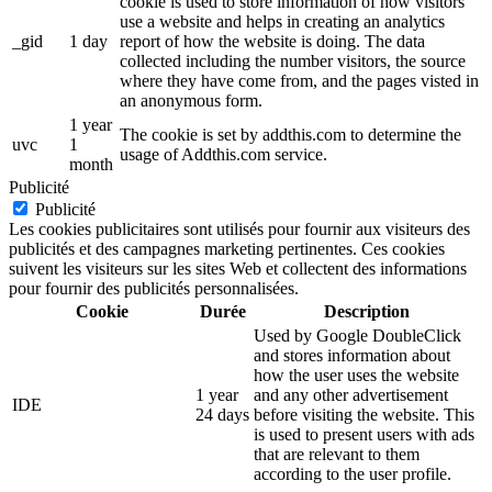
cookie is used to store information of how visitors
use a website and helps in creating an analytics
_gid
1 day
report of how the website is doing. The data
collected including the number visitors, the source
where they have come from, and the pages visted in
an anonymous form.
1 year
The cookie is set by addthis.com to determine the
uvc
1
usage of Addthis.com service.
month
Publicité
Publicité
Les cookies publicitaires sont utilisés pour fournir aux visiteurs des
publicités et des campagnes marketing pertinentes. Ces cookies
suivent les visiteurs sur les sites Web et collectent des informations
pour fournir des publicités personnalisées.
Cookie
Durée
Description
Used by Google DoubleClick
and stores information about
how the user uses the website
1 year
and any other advertisement
IDE
24 days
before visiting the website. This
is used to present users with ads
that are relevant to them
according to the user profile.