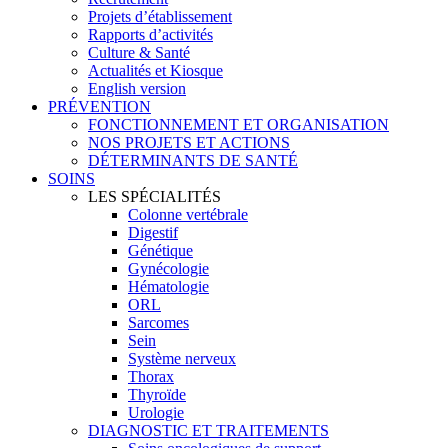
Projets d’établissement
Rapports d’activités
Culture & Santé
Actualités et Kiosque
English version
PRÉVENTION
FONCTIONNEMENT ET ORGANISATION
NOS PROJETS ET ACTIONS
DÉTERMINANTS DE SANTÉ
SOINS
LES SPÉCIALITÉS
Colonne vertébrale
Digestif
Génétique
Gynécologie
Hématologie
ORL
Sarcomes
Sein
Système nerveux
Thorax
Thyroïde
Urologie
DIAGNOSTIC ET TRAITEMENTS