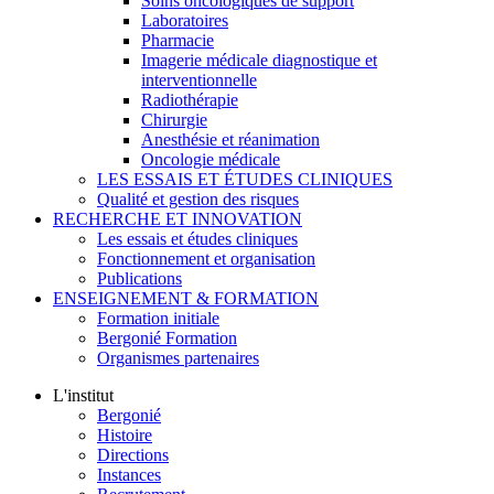
Soins oncologiques de support
Laboratoires
Pharmacie
Imagerie médicale diagnostique et
interventionnelle
Radiothérapie
Chirurgie
Anesthésie et réanimation
Oncologie médicale
LES ESSAIS ET ÉTUDES CLINIQUES
Qualité et gestion des risques
RECHERCHE ET INNOVATION
Les essais et études cliniques
Fonctionnement et organisation
Publications
ENSEIGNEMENT & FORMATION
Formation initiale
Bergonié Formation
Organismes partenaires
L'institut
Bergonié
Histoire
Directions
Instances