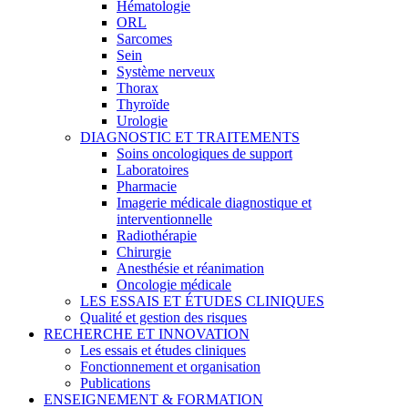
Hématologie
ORL
Sarcomes
Sein
Système nerveux
Thorax
Thyroïde
Urologie
DIAGNOSTIC ET TRAITEMENTS
Soins oncologiques de support
Laboratoires
Pharmacie
Imagerie médicale diagnostique et
interventionnelle
Radiothérapie
Chirurgie
Anesthésie et réanimation
Oncologie médicale
LES ESSAIS ET ÉTUDES CLINIQUES
Qualité et gestion des risques
RECHERCHE ET INNOVATION
Les essais et études cliniques
Fonctionnement et organisation
Publications
ENSEIGNEMENT & FORMATION