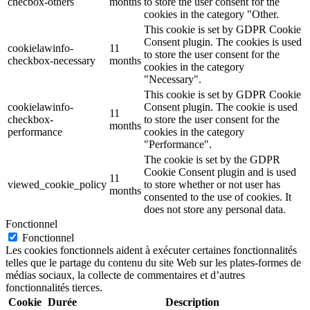
checbox-others
months
to store the user consent for the
cookies in the category "Other.
This cookie is set by GDPR Cookie
Consent plugin. The cookies is used
cookielawinfo-
11
to store the user consent for the
checkbox-necessary
months
cookies in the category
"Necessary".
This cookie is set by GDPR Cookie
cookielawinfo-
Consent plugin. The cookie is used
11
checkbox-
to store the user consent for the
months
performance
cookies in the category
"Performance".
The cookie is set by the GDPR
Cookie Consent plugin and is used
11
viewed_cookie_policy
to store whether or not user has
months
consented to the use of cookies. It
does not store any personal data.
Fonctionnel
Fonctionnel
Les cookies fonctionnels aident à exécuter certaines fonctionnalités
telles que le partage du contenu du site Web sur les plates-formes de
médias sociaux, la collecte de commentaires et d’autres
fonctionnalités tierces.
Cookie
Durée
Description