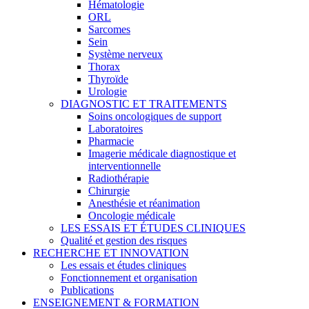
Hématologie
ORL
Sarcomes
Sein
Système nerveux
Thorax
Thyroïde
Urologie
DIAGNOSTIC ET TRAITEMENTS
Soins oncologiques de support
Laboratoires
Pharmacie
Imagerie médicale diagnostique et
interventionnelle
Radiothérapie
Chirurgie
Anesthésie et réanimation
Oncologie médicale
LES ESSAIS ET ÉTUDES CLINIQUES
Qualité et gestion des risques
RECHERCHE ET INNOVATION
Les essais et études cliniques
Fonctionnement et organisation
Publications
ENSEIGNEMENT & FORMATION