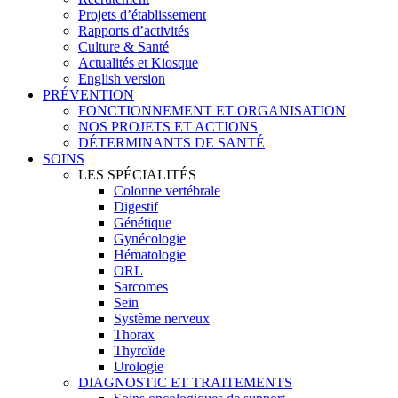
Projets d’établissement
Rapports d’activités
Culture & Santé
Actualités et Kiosque
English version
PRÉVENTION
FONCTIONNEMENT ET ORGANISATION
NOS PROJETS ET ACTIONS
DÉTERMINANTS DE SANTÉ
SOINS
LES SPÉCIALITÉS
Colonne vertébrale
Digestif
Génétique
Gynécologie
Hématologie
ORL
Sarcomes
Sein
Système nerveux
Thorax
Thyroïde
Urologie
DIAGNOSTIC ET TRAITEMENTS