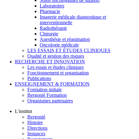
Soins oncologiques de support
Laboratoires
Pharmacie
Imagerie médicale diagnostique et
interventionnelle
Radiothérapie
Chirurgie
Anesthésie et réanimation
Oncologie médicale
LES ESSAIS ET ÉTUDES CLINIQUES
Qualité et gestion des risques
RECHERCHE ET INNOVATION
Les essais et études cliniques
Fonctionnement et organisation
Publications
ENSEIGNEMENT & FORMATION
Formation initiale
Bergonié Formation
Organismes partenaires
L'institut
Bergonié
Histoire
Directions
Instances