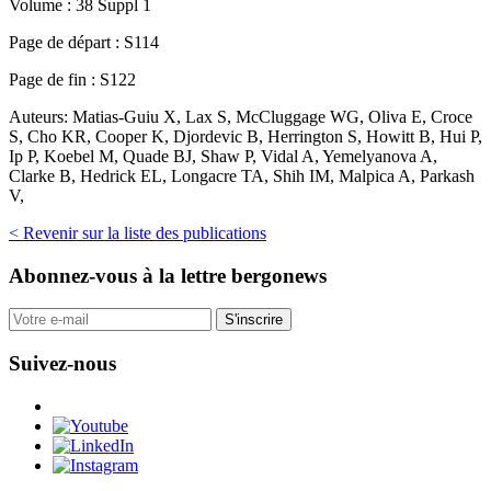
Volume :
38 Suppl 1
Page de départ :
S114
Page de fin :
S122
Auteurs:
Matias-Guiu X, Lax S, McCluggage WG, Oliva E, Croce
S, Cho KR, Cooper K, Djordevic B, Herrington S, Howitt B, Hui P,
Ip P, Koebel M, Quade BJ, Shaw P, Vidal A, Yemelyanova A,
Clarke B, Hedrick EL, Longacre TA, Shih IM, Malpica A, Parkash
V,
< Revenir sur la liste des publications
Abonnez-vous
à la lettre bergonews
S'inscrire
Suivez-nous