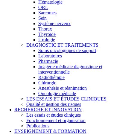
Hématologie
ORL
Sarcomes
Sein
Système nerveux
Thorax
Thyroïde
Urologie
DIAGNOSTIC ET TRAITEMENTS
Soins oncologiques de support
Laboratoires
Pharmacie
Imagerie médicale diagnostique et
interventionnelle
Radiothérapie
Chirurgie
Anesthésie et réanimation
Oncologie médicale
LES ESSAIS ET ÉTUDES CLINIQUES
Qualité et gestion des risques
RECHERCHE ET INNOVATION
Les essais et études cliniques
Fonctionnement et organisation
Publications
ENSEIGNEMENT & FORMATION