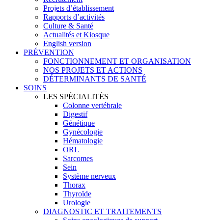
Projets d’établissement
Rapports d’activités
Culture & Santé
Actualités et Kiosque
English version
PRÉVENTION
FONCTIONNEMENT ET ORGANISATION
NOS PROJETS ET ACTIONS
DÉTERMINANTS DE SANTÉ
SOINS
LES SPÉCIALITÉS
Colonne vertébrale
Digestif
Génétique
Gynécologie
Hématologie
ORL
Sarcomes
Sein
Système nerveux
Thorax
Thyroïde
Urologie
DIAGNOSTIC ET TRAITEMENTS