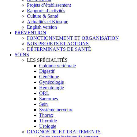
Projets d’établissement
Rapports d’activités
Culture & Santé
Actualités et Kiosque
English version
PRÉVENTION
FONCTIONNEMENT ET ORGANISATION
NOS PROJETS ET ACTIONS
DÉTERMINANTS DE SANTÉ
SOINS
LES SPÉCIALITÉS
Colonne vertébrale
Digestif
Génétique
Gynécologie
Hématologie
ORL
Sarcomes
Sein
Système nerveux
Thorax
Thyroïde
Urologie
DIAGNOSTIC ET TRAITEMENTS