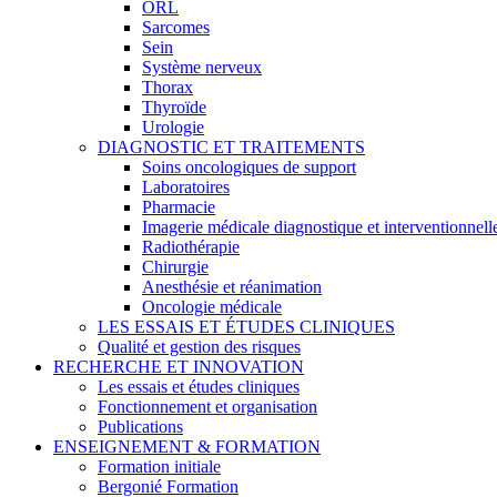
ORL
Sarcomes
Sein
Système nerveux
Thorax
Thyroïde
Urologie
DIAGNOSTIC ET TRAITEMENTS
Soins oncologiques de support
Laboratoires
Pharmacie
Imagerie médicale diagnostique et interventionnell
Radiothérapie
Chirurgie
Anesthésie et réanimation
Oncologie médicale
LES ESSAIS ET ÉTUDES CLINIQUES
Qualité et gestion des risques
RECHERCHE ET INNOVATION
Les essais et études cliniques
Fonctionnement et organisation
Publications
ENSEIGNEMENT & FORMATION
Formation initiale
Bergonié Formation