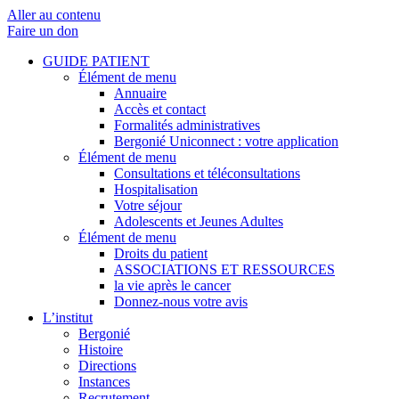
Aller au contenu
Faire un don
GUIDE PATIENT
Élément de menu
Annuaire
Accès et contact
Formalités administratives
Bergonié Uniconnect : votre application
Élément de menu
Consultations et téléconsultations
Hospitalisation
Votre séjour
Adolescents et Jeunes Adultes
Élément de menu
Droits du patient
ASSOCIATIONS ET RESSOURCES
la vie après le cancer
Donnez-nous votre avis
L’institut
Bergonié
Histoire
Directions
Instances
Recrutement