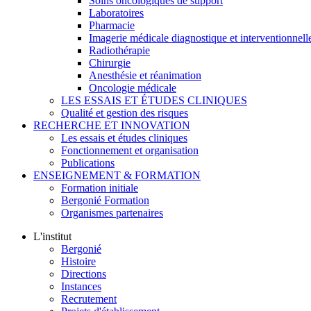
Soins oncologiques de support
Laboratoires
Pharmacie
Imagerie médicale diagnostique et interventionnell
Radiothérapie
Chirurgie
Anesthésie et réanimation
Oncologie médicale
LES ESSAIS ET ÉTUDES CLINIQUES
Qualité et gestion des risques
RECHERCHE ET INNOVATION
Les essais et études cliniques
Fonctionnement et organisation
Publications
ENSEIGNEMENT & FORMATION
Formation initiale
Bergonié Formation
Organismes partenaires
L'institut
Bergonié
Histoire
Directions
Instances
Recrutement