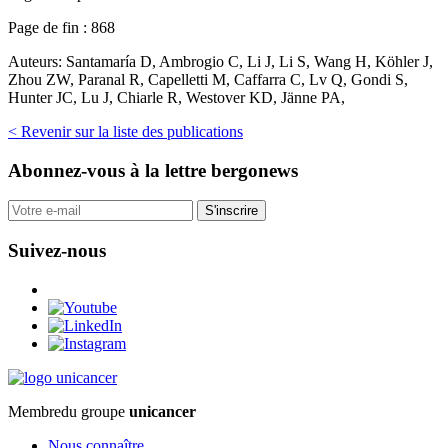
Page de fin :
868
Auteurs:
Santamaría D, Ambrogio C, Li J, Li S, Wang H, Köhler J,
Zhou ZW, Paranal R, Capelletti M, Caffarra C, Lv Q, Gondi S,
Hunter JC, Lu J, Chiarle R, Westover KD, Jänne PA,
< Revenir sur la liste des publications
Abonnez-vous
à la lettre bergonews
S'inscrire
Suivez-nous
Membre
du groupe
unicancer
Nous connaître