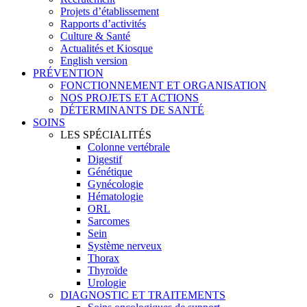
Projets d’établissement
Rapports d’activités
Culture & Santé
Actualités et Kiosque
English version
PRÉVENTION
FONCTIONNEMENT ET ORGANISATION
NOS PROJETS ET ACTIONS
DÉTERMINANTS DE SANTÉ
SOINS
LES SPÉCIALITÉS
Colonne vertébrale
Digestif
Génétique
Gynécologie
Hématologie
ORL
Sarcomes
Sein
Système nerveux
Thorax
Thyroïde
Urologie
DIAGNOSTIC ET TRAITEMENTS