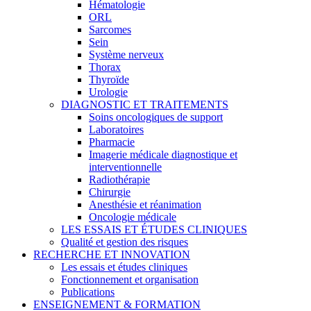
Hématologie
ORL
Sarcomes
Sein
Système nerveux
Thorax
Thyroïde
Urologie
DIAGNOSTIC ET TRAITEMENTS
Soins oncologiques de support
Laboratoires
Pharmacie
Imagerie médicale diagnostique et
interventionnelle
Radiothérapie
Chirurgie
Anesthésie et réanimation
Oncologie médicale
LES ESSAIS ET ÉTUDES CLINIQUES
Qualité et gestion des risques
RECHERCHE ET INNOVATION
Les essais et études cliniques
Fonctionnement et organisation
Publications
ENSEIGNEMENT & FORMATION