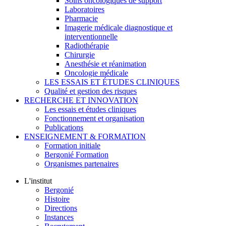
Soins oncologiques de support
Laboratoires
Pharmacie
Imagerie médicale diagnostique et
interventionnelle
Radiothérapie
Chirurgie
Anesthésie et réanimation
Oncologie médicale
LES ESSAIS ET ÉTUDES CLINIQUES
Qualité et gestion des risques
RECHERCHE ET INNOVATION
Les essais et études cliniques
Fonctionnement et organisation
Publications
ENSEIGNEMENT & FORMATION
Formation initiale
Bergonié Formation
Organismes partenaires
L'institut
Bergonié
Histoire
Directions
Instances