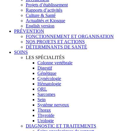
Projets d’établissement
Rapports d’activités
Culture & Santé
Actualités et Kiosque
English version
PRÉVENTION
FONCTIONNEMENT ET ORGANISATION
NOS PROJETS ET ACTIONS
DÉTERMINANTS DE SANTÉ
SOINS
LES SPÉCIALITÉS
Colonne vertébrale
Digestif
Génétique
Gynécologie
Hématologie
ORL
Sarcomes
Sein
Système nerveux
Thorax
Thyroïde
Urologie
DIAGNOSTIC ET TRAITEMENTS