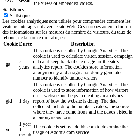
YSC
session
the views of embedded videos.
Statistiques
Statistiques
Les cookies analytiques sont utilisés pour comprendre comment les
visiteurs interagissent avec le site Web. Ces cookies aident à fournir
des informations sur les mesures du nombre de visiteurs, du taux de
rebond, de la source du trafic, etc.
Cookie
Durée
Description
This cookie is installed by Google Analytics. The
cookie is used to calculate visitor, session, campaign
2
data and keep track of site usage for the site's
_ga
years
analytics report. The cookies store information
anonymously and assign a randomly generated
number to identify unique visitors.
This cookie is installed by Google Analytics. The
cookie is used to store information of how visitors
use a website and helps in creating an analytics
_gid
1 day
report of how the website is doing. The data
collected including the number visitors, the source
where they have come from, and the pages visted in
an anonymous form.
1 year
The cookie is set by addthis.com to determine the
uvc
1
usage of Addthis.com service.
month