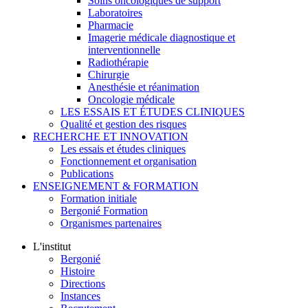
Soins oncologiques de support
Laboratoires
Pharmacie
Imagerie médicale diagnostique et
interventionnelle
Radiothérapie
Chirurgie
Anesthésie et réanimation
Oncologie médicale
LES ESSAIS ET ÉTUDES CLINIQUES
Qualité et gestion des risques
RECHERCHE ET INNOVATION
Les essais et études cliniques
Fonctionnement et organisation
Publications
ENSEIGNEMENT & FORMATION
Formation initiale
Bergonié Formation
Organismes partenaires
L'institut
Bergonié
Histoire
Directions
Instances