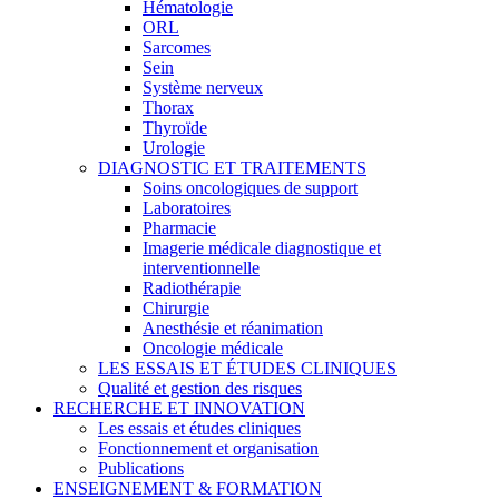
Hématologie
ORL
Sarcomes
Sein
Système nerveux
Thorax
Thyroïde
Urologie
DIAGNOSTIC ET TRAITEMENTS
Soins oncologiques de support
Laboratoires
Pharmacie
Imagerie médicale diagnostique et
interventionnelle
Radiothérapie
Chirurgie
Anesthésie et réanimation
Oncologie médicale
LES ESSAIS ET ÉTUDES CLINIQUES
Qualité et gestion des risques
RECHERCHE ET INNOVATION
Les essais et études cliniques
Fonctionnement et organisation
Publications
ENSEIGNEMENT & FORMATION