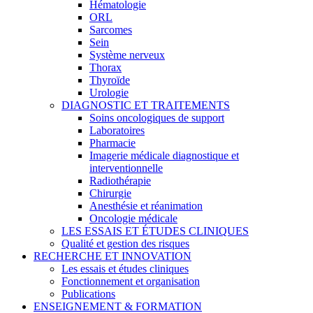
Hématologie
ORL
Sarcomes
Sein
Système nerveux
Thorax
Thyroïde
Urologie
DIAGNOSTIC ET TRAITEMENTS
Soins oncologiques de support
Laboratoires
Pharmacie
Imagerie médicale diagnostique et
interventionnelle
Radiothérapie
Chirurgie
Anesthésie et réanimation
Oncologie médicale
LES ESSAIS ET ÉTUDES CLINIQUES
Qualité et gestion des risques
RECHERCHE ET INNOVATION
Les essais et études cliniques
Fonctionnement et organisation
Publications
ENSEIGNEMENT & FORMATION