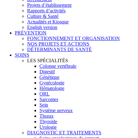
Projets d’établissement
Rapports d’activités
Culture & Santé
Actualités et Kiosque
English version
PRÉVENTION
FONCTIONNEMENT ET ORGANISATION
NOS PROJETS ET ACTIONS
DÉTERMINANTS DE SANTÉ
SOINS
LES SPÉCIALITÉS
Colonne vertébrale
Digestif
Génétique
Gynécologie
Hématologie
ORL
Sarcomes
Sein
Système nerveux
Thorax
Thyroïde
Urologie
DIAGNOSTIC ET TRAITEMENTS