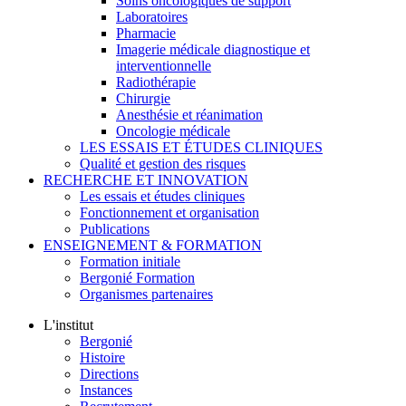
Soins oncologiques de support
Laboratoires
Pharmacie
Imagerie médicale diagnostique et
interventionnelle
Radiothérapie
Chirurgie
Anesthésie et réanimation
Oncologie médicale
LES ESSAIS ET ÉTUDES CLINIQUES
Qualité et gestion des risques
RECHERCHE ET INNOVATION
Les essais et études cliniques
Fonctionnement et organisation
Publications
ENSEIGNEMENT & FORMATION
Formation initiale
Bergonié Formation
Organismes partenaires
L'institut
Bergonié
Histoire
Directions
Instances