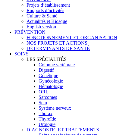
Projets d’établissement
Rapports d’activités
Culture & Santé
Actualités et Kiosque
English version
PRÉVENTION
FONCTIONNEMENT ET ORGANISATION
NOS PROJETS ET ACTIONS
DÉTERMINANTS DE SANTÉ
SOINS
LES SPÉCIALITÉS
Colonne vertébrale
Digestif
Génétique
Gynécologie
Hématologie
ORL
Sarcomes
Sein
Système nerveux
Thorax
Thyroïde
Urologie
DIAGNOSTIC ET TRAITEMENTS