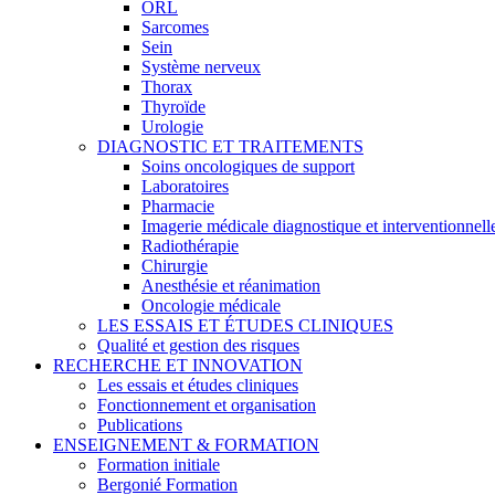
ORL
Sarcomes
Sein
Système nerveux
Thorax
Thyroïde
Urologie
DIAGNOSTIC ET TRAITEMENTS
Soins oncologiques de support
Laboratoires
Pharmacie
Imagerie médicale diagnostique et interventionnell
Radiothérapie
Chirurgie
Anesthésie et réanimation
Oncologie médicale
LES ESSAIS ET ÉTUDES CLINIQUES
Qualité et gestion des risques
RECHERCHE ET INNOVATION
Les essais et études cliniques
Fonctionnement et organisation
Publications
ENSEIGNEMENT & FORMATION
Formation initiale
Bergonié Formation