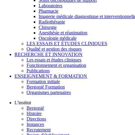
Soins oncologiques de support
Laboratoires
Pharmacie
Imagerie médicale diagnostique et interventionnell
Radiothérapie
Chirurgie
Anesthésie et réanimation
Oncologie médicale
LES ESSAIS ET ÉTUDES CLINIQUES
Qualité et gestion des risques
RECHERCHE ET INNOVATION
Les essais et études cliniques
Fonctionnement et organisation
Publications
ENSEIGNEMENT & FORMATION
Formation initiale
Bergonié Formation
Organismes partenaires
L'institut
Bergonié
Histoire
Directions
Instances
Recrutement