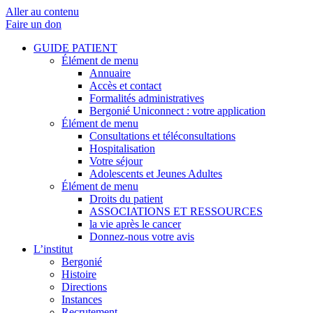
Aller au contenu
Faire un don
GUIDE PATIENT
Élément de menu
Annuaire
Accès et contact
Formalités administratives
Bergonié Uniconnect : votre application
Élément de menu
Consultations et téléconsultations
Hospitalisation
Votre séjour
Adolescents et Jeunes Adultes
Élément de menu
Droits du patient
ASSOCIATIONS ET RESSOURCES
la vie après le cancer
Donnez-nous votre avis
L’institut
Bergonié
Histoire
Directions
Instances
Recrutement