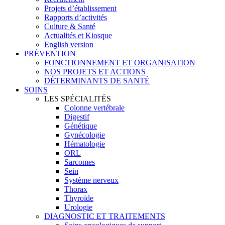
Projets d’établissement
Rapports d’activités
Culture & Santé
Actualités et Kiosque
English version
PRÉVENTION
FONCTIONNEMENT ET ORGANISATION
NOS PROJETS ET ACTIONS
DÉTERMINANTS DE SANTÉ
SOINS
LES SPÉCIALITÉS
Colonne vertébrale
Digestif
Génétique
Gynécologie
Hématologie
ORL
Sarcomes
Sein
Système nerveux
Thorax
Thyroïde
Urologie
DIAGNOSTIC ET TRAITEMENTS