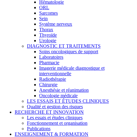
Hématologie
ORL
Sarcomes
Sein
Système nerveux
Thorax
Thyroïde
Urologie
DIAGNOSTIC ET TRAITEMENTS
Soins oncologiques de support
Laboratoires
Pharmacie
Imagerie médicale diagnostique et
interventionnelle
Radiothérapie
Chirurgie
Anesthésie et réanimation
Oncologie médicale
LES ESSAIS ET ÉTUDES CLINIQUES
Qualité et gestion des risques
RECHERCHE ET INNOVATION
Les essais et études cliniques
Fonctionnement et organisation
Publications
ENSEIGNEMENT & FORMATION