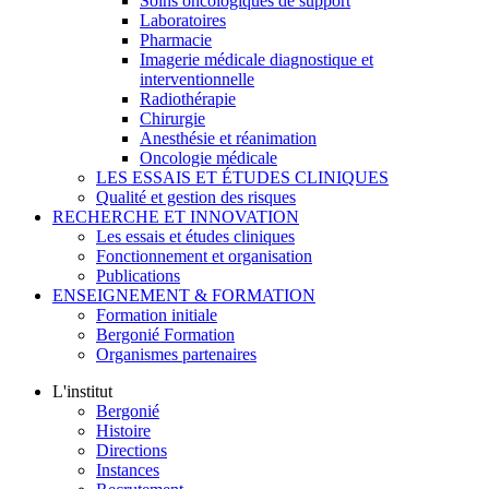
Soins oncologiques de support
Laboratoires
Pharmacie
Imagerie médicale diagnostique et
interventionnelle
Radiothérapie
Chirurgie
Anesthésie et réanimation
Oncologie médicale
LES ESSAIS ET ÉTUDES CLINIQUES
Qualité et gestion des risques
RECHERCHE ET INNOVATION
Les essais et études cliniques
Fonctionnement et organisation
Publications
ENSEIGNEMENT & FORMATION
Formation initiale
Bergonié Formation
Organismes partenaires
L'institut
Bergonié
Histoire
Directions
Instances