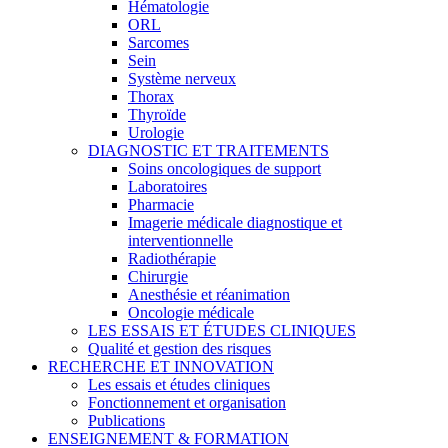
Hématologie
ORL
Sarcomes
Sein
Système nerveux
Thorax
Thyroïde
Urologie
DIAGNOSTIC ET TRAITEMENTS
Soins oncologiques de support
Laboratoires
Pharmacie
Imagerie médicale diagnostique et
interventionnelle
Radiothérapie
Chirurgie
Anesthésie et réanimation
Oncologie médicale
LES ESSAIS ET ÉTUDES CLINIQUES
Qualité et gestion des risques
RECHERCHE ET INNOVATION
Les essais et études cliniques
Fonctionnement et organisation
Publications
ENSEIGNEMENT & FORMATION