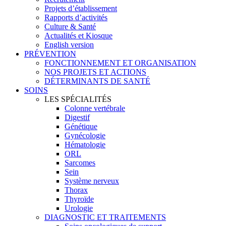
Projets d’établissement
Rapports d’activités
Culture & Santé
Actualités et Kiosque
English version
PRÉVENTION
FONCTIONNEMENT ET ORGANISATION
NOS PROJETS ET ACTIONS
DÉTERMINANTS DE SANTÉ
SOINS
LES SPÉCIALITÉS
Colonne vertébrale
Digestif
Génétique
Gynécologie
Hématologie
ORL
Sarcomes
Sein
Système nerveux
Thorax
Thyroïde
Urologie
DIAGNOSTIC ET TRAITEMENTS