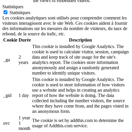
the views of embedded videos.
Statistiques
Statistiques
Les cookies analytiques sont utilisés pour comprendre comment les
visiteurs interagissent avec le site Web. Ces cookies aident à fournir
des informations sur les mesures du nombre de visiteurs, du taux de
rebond, de la source du trafic, etc.
Cookie
Durée
Description
This cookie is installed by Google Analytics. The
cookie is used to calculate visitor, session, campaign
2
data and keep track of site usage for the site's
_ga
years
analytics report. The cookies store information
anonymously and assign a randomly generated
number to identify unique visitors.
This cookie is installed by Google Analytics. The
cookie is used to store information of how visitors
use a website and helps in creating an analytics
_gid
1 day
report of how the website is doing. The data
collected including the number visitors, the source
where they have come from, and the pages visted in
an anonymous form.
1 year
The cookie is set by addthis.com to determine the
uvc
1
usage of Addthis.com service.
month