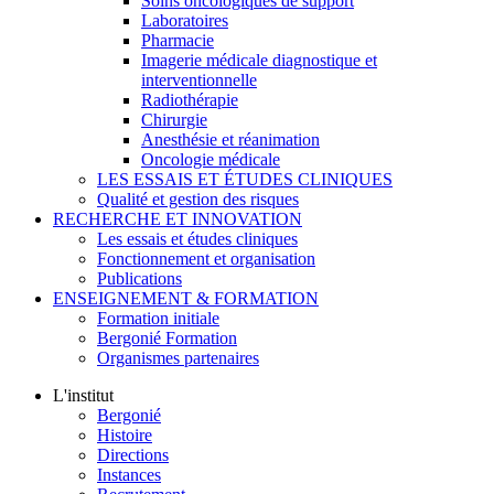
Soins oncologiques de support
Laboratoires
Pharmacie
Imagerie médicale diagnostique et
interventionnelle
Radiothérapie
Chirurgie
Anesthésie et réanimation
Oncologie médicale
LES ESSAIS ET ÉTUDES CLINIQUES
Qualité et gestion des risques
RECHERCHE ET INNOVATION
Les essais et études cliniques
Fonctionnement et organisation
Publications
ENSEIGNEMENT & FORMATION
Formation initiale
Bergonié Formation
Organismes partenaires
L'institut
Bergonié
Histoire
Directions
Instances