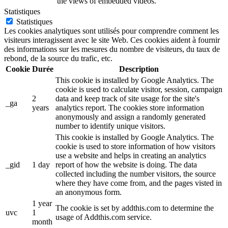
the views of embedded videos.
Statistiques
Statistiques
Les cookies analytiques sont utilisés pour comprendre comment les
visiteurs interagissent avec le site Web. Ces cookies aident à fournir
des informations sur les mesures du nombre de visiteurs, du taux de
rebond, de la source du trafic, etc.
Cookie
Durée
Description
This cookie is installed by Google Analytics. The
cookie is used to calculate visitor, session, campaign
2
data and keep track of site usage for the site's
_ga
years
analytics report. The cookies store information
anonymously and assign a randomly generated
number to identify unique visitors.
This cookie is installed by Google Analytics. The
cookie is used to store information of how visitors
use a website and helps in creating an analytics
_gid
1 day
report of how the website is doing. The data
collected including the number visitors, the source
where they have come from, and the pages visted in
an anonymous form.
1 year
The cookie is set by addthis.com to determine the
uvc
1
usage of Addthis.com service.
month