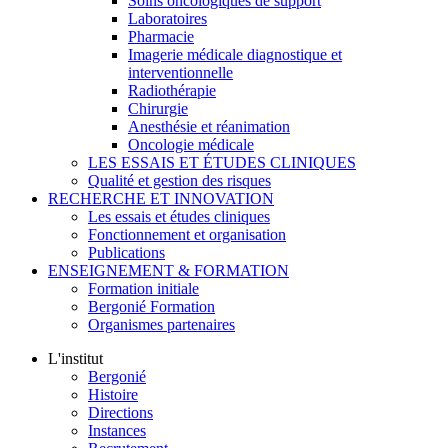
Soins oncologiques de support
Laboratoires
Pharmacie
Imagerie médicale diagnostique et
interventionnelle
Radiothérapie
Chirurgie
Anesthésie et réanimation
Oncologie médicale
LES ESSAIS ET ÉTUDES CLINIQUES
Qualité et gestion des risques
RECHERCHE ET INNOVATION
Les essais et études cliniques
Fonctionnement et organisation
Publications
ENSEIGNEMENT & FORMATION
Formation initiale
Bergonié Formation
Organismes partenaires
L'institut
Bergonié
Histoire
Directions
Instances