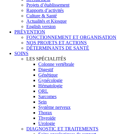
Projets d’établissement
Rapports d’activités
Culture & Santé
Actualités et Kiosque
English version
PRÉVENTION
FONCTIONNEMENT ET ORGANISATION
NOS PROJETS ET ACTIONS
DÉTERMINANTS DE SANTÉ
SOINS
LES SPÉCIALITÉS
Colonne vertébrale
Digestif
Génétique
Gynécologie
Hématologie
ORL
Sarcomes
Sein
Système nerveux
Thorax
Thyroïde
Urologie
DIAGNOSTIC ET TRAITEMENTS