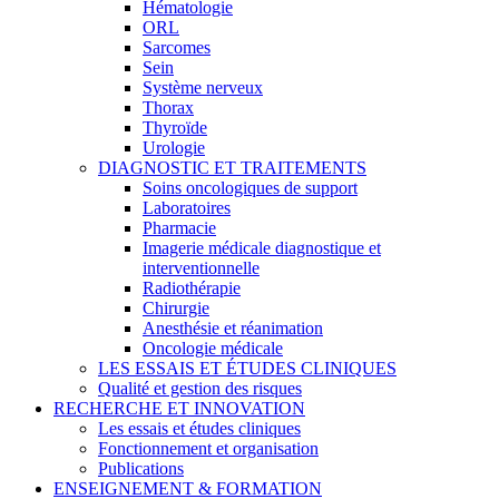
Hématologie
ORL
Sarcomes
Sein
Système nerveux
Thorax
Thyroïde
Urologie
DIAGNOSTIC ET TRAITEMENTS
Soins oncologiques de support
Laboratoires
Pharmacie
Imagerie médicale diagnostique et
interventionnelle
Radiothérapie
Chirurgie
Anesthésie et réanimation
Oncologie médicale
LES ESSAIS ET ÉTUDES CLINIQUES
Qualité et gestion des risques
RECHERCHE ET INNOVATION
Les essais et études cliniques
Fonctionnement et organisation
Publications
ENSEIGNEMENT & FORMATION