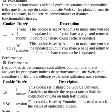
Fonctionnel
Les cookies fonctionnels aident à exécuter certaines fonctionnalités
telles que le partage du contenu du site Web sur les plates-formes de
médias sociaux, la collecte de commentaires et d’autres
fonctionnalités tierces.
Cookie
Durée
Description
1 year
This cookie is set by Addthis to make sure you see
__atuvc
1
the updated count if you share a page and return to
month
it before our share count cache is updated.
This cookie is set by Addthis to make sure you see
30
__atuvs
the updated count if you share a page and return to
minutes
it before our share count cache is updated.
Performance
Performance
Les cookies de performance sont utilisés pour comprendre et
analyser les principaux indices de performance du site Web, ce qui
contribue à offrir une meilleure expérience utilisateur aux visiteurs.
Cookie
Durée
Description
This cookies is installed by Google Universal
1
_gat
Analytics to throttle the request rate to limit the
minute
colllection of data on high traffic sites.
This cookies is set by Youtube and is used to track
YSC
session
the views of embedded videos.
Statistiques