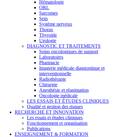
Hématologie
ORL
Sarcomes
Sein
Système nerveux
Thorax
Thyroïde
Urologie
DIAGNOSTIC ET TRAITEMENTS
Soins oncologiques de support
Laboratoires
Pharmacie
Imagerie médicale diagnostique et
interventionnelle
Radiothérapie
Chirurgie
Anesthésie et réanimation
Oncologie médicale
LES ESSAIS ET ÉTUDES CLINIQUES
Qualité et gestion des risques
RECHERCHE ET INNOVATION
Les essais et études cliniques
Fonctionnement et organisation
Publications
ENSEIGNEMENT & FORMATION