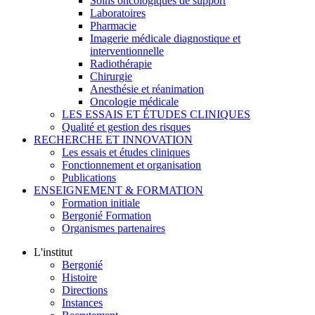
Soins oncologiques de support
Laboratoires
Pharmacie
Imagerie médicale diagnostique et
interventionnelle
Radiothérapie
Chirurgie
Anesthésie et réanimation
Oncologie médicale
LES ESSAIS ET ÉTUDES CLINIQUES
Qualité et gestion des risques
RECHERCHE ET INNOVATION
Les essais et études cliniques
Fonctionnement et organisation
Publications
ENSEIGNEMENT & FORMATION
Formation initiale
Bergonié Formation
Organismes partenaires
L'institut
Bergonié
Histoire
Directions
Instances