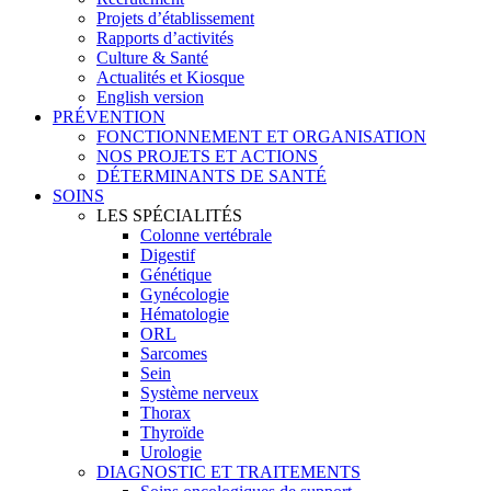
Projets d’établissement
Rapports d’activités
Culture & Santé
Actualités et Kiosque
English version
PRÉVENTION
FONCTIONNEMENT ET ORGANISATION
NOS PROJETS ET ACTIONS
DÉTERMINANTS DE SANTÉ
SOINS
LES SPÉCIALITÉS
Colonne vertébrale
Digestif
Génétique
Gynécologie
Hématologie
ORL
Sarcomes
Sein
Système nerveux
Thorax
Thyroïde
Urologie
DIAGNOSTIC ET TRAITEMENTS