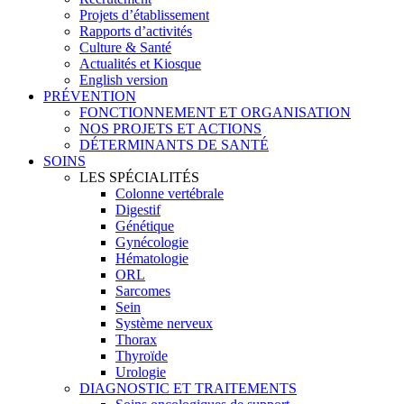
Projets d’établissement
Rapports d’activités
Culture & Santé
Actualités et Kiosque
English version
PRÉVENTION
FONCTIONNEMENT ET ORGANISATION
NOS PROJETS ET ACTIONS
DÉTERMINANTS DE SANTÉ
SOINS
LES SPÉCIALITÉS
Colonne vertébrale
Digestif
Génétique
Gynécologie
Hématologie
ORL
Sarcomes
Sein
Système nerveux
Thorax
Thyroïde
Urologie
DIAGNOSTIC ET TRAITEMENTS