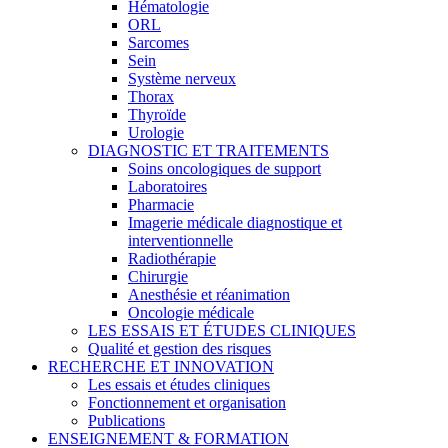
Hématologie
ORL
Sarcomes
Sein
Système nerveux
Thorax
Thyroïde
Urologie
DIAGNOSTIC ET TRAITEMENTS
Soins oncologiques de support
Laboratoires
Pharmacie
Imagerie médicale diagnostique et
interventionnelle
Radiothérapie
Chirurgie
Anesthésie et réanimation
Oncologie médicale
LES ESSAIS ET ÉTUDES CLINIQUES
Qualité et gestion des risques
RECHERCHE ET INNOVATION
Les essais et études cliniques
Fonctionnement et organisation
Publications
ENSEIGNEMENT & FORMATION