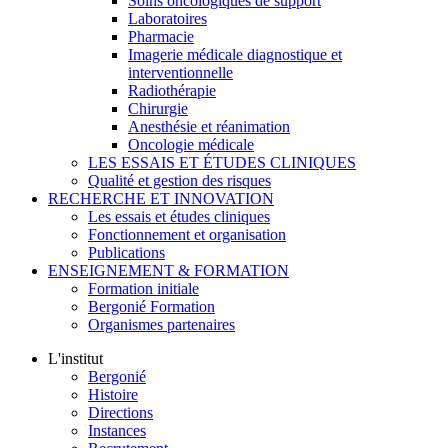
Soins oncologiques de support
Laboratoires
Pharmacie
Imagerie médicale diagnostique et
interventionnelle
Radiothérapie
Chirurgie
Anesthésie et réanimation
Oncologie médicale
LES ESSAIS ET ÉTUDES CLINIQUES
Qualité et gestion des risques
RECHERCHE ET INNOVATION
Les essais et études cliniques
Fonctionnement et organisation
Publications
ENSEIGNEMENT & FORMATION
Formation initiale
Bergonié Formation
Organismes partenaires
L'institut
Bergonié
Histoire
Directions
Instances