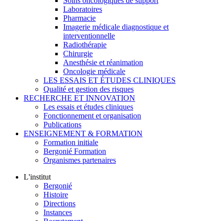
Soins oncologiques de support
Laboratoires
Pharmacie
Imagerie médicale diagnostique et
interventionnelle
Radiothérapie
Chirurgie
Anesthésie et réanimation
Oncologie médicale
LES ESSAIS ET ÉTUDES CLINIQUES
Qualité et gestion des risques
RECHERCHE ET INNOVATION
Les essais et études cliniques
Fonctionnement et organisation
Publications
ENSEIGNEMENT & FORMATION
Formation initiale
Bergonié Formation
Organismes partenaires
L'institut
Bergonié
Histoire
Directions
Instances