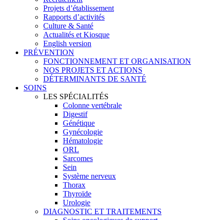
Projets d’établissement
Rapports d’activités
Culture & Santé
Actualités et Kiosque
English version
PRÉVENTION
FONCTIONNEMENT ET ORGANISATION
NOS PROJETS ET ACTIONS
DÉTERMINANTS DE SANTÉ
SOINS
LES SPÉCIALITÉS
Colonne vertébrale
Digestif
Génétique
Gynécologie
Hématologie
ORL
Sarcomes
Sein
Système nerveux
Thorax
Thyroïde
Urologie
DIAGNOSTIC ET TRAITEMENTS