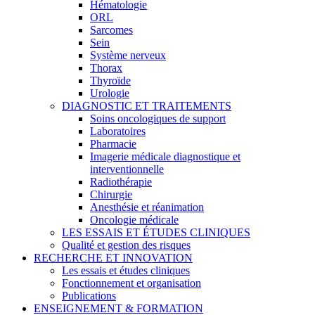
Hématologie
ORL
Sarcomes
Sein
Système nerveux
Thorax
Thyroïde
Urologie
DIAGNOSTIC ET TRAITEMENTS
Soins oncologiques de support
Laboratoires
Pharmacie
Imagerie médicale diagnostique et
interventionnelle
Radiothérapie
Chirurgie
Anesthésie et réanimation
Oncologie médicale
LES ESSAIS ET ÉTUDES CLINIQUES
Qualité et gestion des risques
RECHERCHE ET INNOVATION
Les essais et études cliniques
Fonctionnement et organisation
Publications
ENSEIGNEMENT & FORMATION