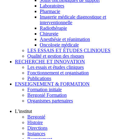
Soins oncologiques de support
Laboratoires
Pharmacie
Imagerie médicale diagnostique et
interventionnelle
Radiothérapie
Chirurgie
Anesthésie et réanimation
Oncologie médicale
LES ESSAIS ET ÉTUDES CLINIQUES
Qualité et gestion des risques
RECHERCHE ET INNOVATION
Les essais et études cliniques
Fonctionnement et organisation
Publications
ENSEIGNEMENT & FORMATION
Formation initiale
Bergonié Formation
Organismes partenaires
L'institut
Bergonié
Histoire
Directions
Instances