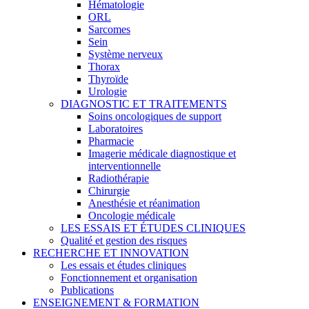
Hématologie
ORL
Sarcomes
Sein
Système nerveux
Thorax
Thyroïde
Urologie
DIAGNOSTIC ET TRAITEMENTS
Soins oncologiques de support
Laboratoires
Pharmacie
Imagerie médicale diagnostique et
interventionnelle
Radiothérapie
Chirurgie
Anesthésie et réanimation
Oncologie médicale
LES ESSAIS ET ÉTUDES CLINIQUES
Qualité et gestion des risques
RECHERCHE ET INNOVATION
Les essais et études cliniques
Fonctionnement et organisation
Publications
ENSEIGNEMENT & FORMATION