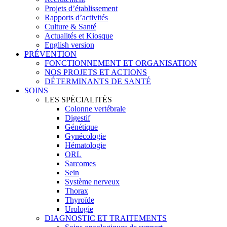
Projets d’établissement
Rapports d’activités
Culture & Santé
Actualités et Kiosque
English version
PRÉVENTION
FONCTIONNEMENT ET ORGANISATION
NOS PROJETS ET ACTIONS
DÉTERMINANTS DE SANTÉ
SOINS
LES SPÉCIALITÉS
Colonne vertébrale
Digestif
Génétique
Gynécologie
Hématologie
ORL
Sarcomes
Sein
Système nerveux
Thorax
Thyroïde
Urologie
DIAGNOSTIC ET TRAITEMENTS