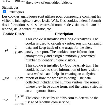
YSC
session
the views of embedded videos.
Statistiques
Statistiques
Les cookies analytiques sont utilisés pour comprendre comment les
visiteurs interagissent avec le site Web. Ces cookies aident à fournir
des informations sur les mesures du nombre de visiteurs, du taux de
rebond, de la source du trafic, etc.
Cookie
Durée
Description
This cookie is installed by Google Analytics. The
cookie is used to calculate visitor, session, campaign
2
data and keep track of site usage for the site's
_ga
years
analytics report. The cookies store information
anonymously and assign a randomly generated
number to identify unique visitors.
This cookie is installed by Google Analytics. The
cookie is used to store information of how visitors
use a website and helps in creating an analytics
_gid
1 day
report of how the website is doing. The data
collected including the number visitors, the source
where they have come from, and the pages visted in
an anonymous form.
1 year
The cookie is set by addthis.com to determine the
uvc
1
usage of Addthis.com service.
month