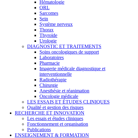
Hématologie
ORL
Sarcomes
Sein
Système nerveux
Thorax
Thyroïde
Urologie
DIAGNOSTIC ET TRAITEMENTS
Soins oncologiques de support
Laboratoires
Pharmacie
Imagerie médicale diagnostique et
interventionnelle
Radiothérapie
Chirurgie
Anesthésie et réanimation
Oncologie médicale
LES ESSAIS ET ÉTUDES CLINIQUES
Qualité et gestion des risques
RECHERCHE ET INNOVATION
Les essais et études cliniques
Fonctionnement et organisation
Publications
ENSEIGNEMENT & FORMATION