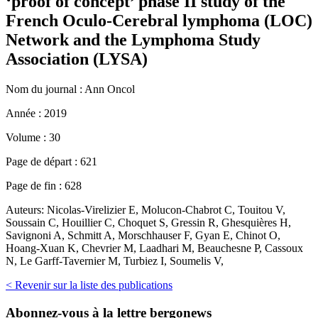
‘proof of concept’ phase II study of the
French Oculo-Cerebral lymphoma (LOC)
Network and the Lymphoma Study
Association (LYSA)
Nom du journal :
Ann Oncol
Année :
2019
Volume :
30
Page de départ :
621
Page de fin :
628
Auteurs:
Nicolas-Virelizier E, Molucon-Chabrot C, Touitou V,
Soussain C, Houillier C, Choquet S, Gressin R, Ghesquières H,
Savignoni A, Schmitt A, Morschhauser F, Gyan E, Chinot O,
Hoang-Xuan K, Chevrier M, Laadhari M, Beauchesne P, Cassoux
N, Le Garff-Tavernier M, Turbiez I, Soumelis V,
< Revenir sur la liste des publications
Abonnez-vous
à la lettre bergonews