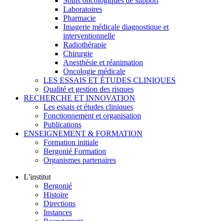
Soins oncologiques de support
Laboratoires
Pharmacie
Imagerie médicale diagnostique et
interventionnelle
Radiothérapie
Chirurgie
Anesthésie et réanimation
Oncologie médicale
LES ESSAIS ET ÉTUDES CLINIQUES
Qualité et gestion des risques
RECHERCHE ET INNOVATION
Les essais et études cliniques
Fonctionnement et organisation
Publications
ENSEIGNEMENT & FORMATION
Formation initiale
Bergonié Formation
Organismes partenaires
L'institut
Bergonié
Histoire
Directions
Instances