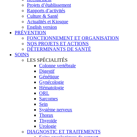
Projets d’établissement
Rapports d’activités
Culture & Santé
Actualités et Kiosque
English version
PRÉVENTION
FONCTIONNEMENT ET ORGANISATION
NOS PROJETS ET ACTIONS
DÉTERMINANTS DE SANTÉ
SOINS
LES SPÉCIALITÉS
Colonne vertébrale
Digestif
Génétique
Gynécologie
Hématologie
ORL
Sarcomes
Sein
Système nerveux
Thorax
Thyroïde
Urologie
DIAGNOSTIC ET TRAITEMENTS