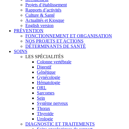
Projets d’établissement
Rapports d’activités
Culture & Santé
Actualités et Kiosque
English version
PRÉVENTION
FONCTIONNEMENT ET ORGANISATION
NOS PROJETS ET ACTIONS
DÉTERMINANTS DE SANTÉ
SOINS
LES SPÉCIALITÉS
Colonne vertébrale
Digestif
Génétique
Gynécologie
Hématologie
ORL
Sarcomes
Sein
Système nerveux
Thorax
Thyroïde
Urologie
DIAGNOSTIC ET TRAITEMENTS