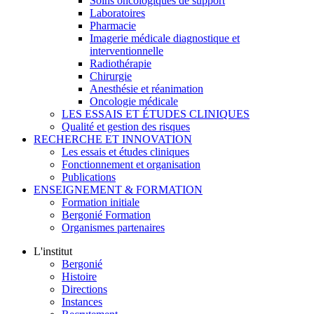
Soins oncologiques de support
Laboratoires
Pharmacie
Imagerie médicale diagnostique et
interventionnelle
Radiothérapie
Chirurgie
Anesthésie et réanimation
Oncologie médicale
LES ESSAIS ET ÉTUDES CLINIQUES
Qualité et gestion des risques
RECHERCHE ET INNOVATION
Les essais et études cliniques
Fonctionnement et organisation
Publications
ENSEIGNEMENT & FORMATION
Formation initiale
Bergonié Formation
Organismes partenaires
L'institut
Bergonié
Histoire
Directions
Instances