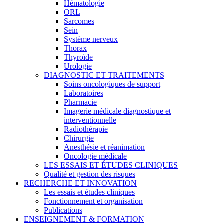
Hématologie
ORL
Sarcomes
Sein
Système nerveux
Thorax
Thyroïde
Urologie
DIAGNOSTIC ET TRAITEMENTS
Soins oncologiques de support
Laboratoires
Pharmacie
Imagerie médicale diagnostique et
interventionnelle
Radiothérapie
Chirurgie
Anesthésie et réanimation
Oncologie médicale
LES ESSAIS ET ÉTUDES CLINIQUES
Qualité et gestion des risques
RECHERCHE ET INNOVATION
Les essais et études cliniques
Fonctionnement et organisation
Publications
ENSEIGNEMENT & FORMATION