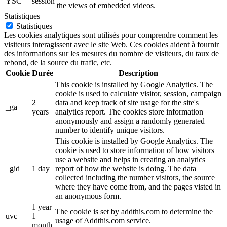
YSC
session
the views of embedded videos.
Statistiques
Statistiques
Les cookies analytiques sont utilisés pour comprendre comment les
visiteurs interagissent avec le site Web. Ces cookies aident à fournir
des informations sur les mesures du nombre de visiteurs, du taux de
rebond, de la source du trafic, etc.
Cookie
Durée
Description
This cookie is installed by Google Analytics. The
cookie is used to calculate visitor, session, campaign
2
data and keep track of site usage for the site's
_ga
years
analytics report. The cookies store information
anonymously and assign a randomly generated
number to identify unique visitors.
This cookie is installed by Google Analytics. The
cookie is used to store information of how visitors
use a website and helps in creating an analytics
_gid
1 day
report of how the website is doing. The data
collected including the number visitors, the source
where they have come from, and the pages visted in
an anonymous form.
1 year
The cookie is set by addthis.com to determine the
uvc
1
usage of Addthis.com service.
month