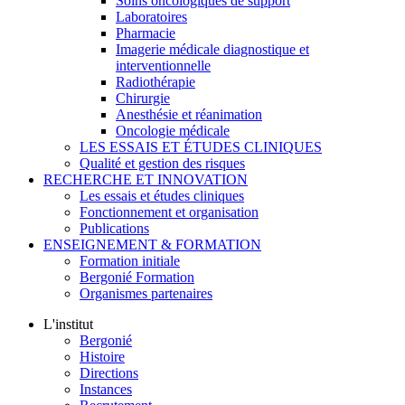
Soins oncologiques de support
Laboratoires
Pharmacie
Imagerie médicale diagnostique et
interventionnelle
Radiothérapie
Chirurgie
Anesthésie et réanimation
Oncologie médicale
LES ESSAIS ET ÉTUDES CLINIQUES
Qualité et gestion des risques
RECHERCHE ET INNOVATION
Les essais et études cliniques
Fonctionnement et organisation
Publications
ENSEIGNEMENT & FORMATION
Formation initiale
Bergonié Formation
Organismes partenaires
L'institut
Bergonié
Histoire
Directions
Instances