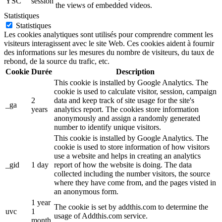
YSC
session
the views of embedded videos.
Statistiques
Statistiques
Les cookies analytiques sont utilisés pour comprendre comment les
visiteurs interagissent avec le site Web. Ces cookies aident à fournir
des informations sur les mesures du nombre de visiteurs, du taux de
rebond, de la source du trafic, etc.
Cookie
Durée
Description
This cookie is installed by Google Analytics. The
cookie is used to calculate visitor, session, campaign
2
data and keep track of site usage for the site's
_ga
years
analytics report. The cookies store information
anonymously and assign a randomly generated
number to identify unique visitors.
This cookie is installed by Google Analytics. The
cookie is used to store information of how visitors
use a website and helps in creating an analytics
_gid
1 day
report of how the website is doing. The data
collected including the number visitors, the source
where they have come from, and the pages visted in
an anonymous form.
1 year
The cookie is set by addthis.com to determine the
uvc
1
usage of Addthis.com service.
month