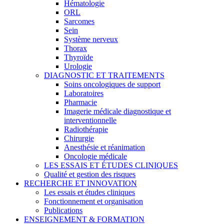
Hématologie
ORL
Sarcomes
Sein
Système nerveux
Thorax
Thyroïde
Urologie
DIAGNOSTIC ET TRAITEMENTS
Soins oncologiques de support
Laboratoires
Pharmacie
Imagerie médicale diagnostique et
interventionnelle
Radiothérapie
Chirurgie
Anesthésie et réanimation
Oncologie médicale
LES ESSAIS ET ÉTUDES CLINIQUES
Qualité et gestion des risques
RECHERCHE ET INNOVATION
Les essais et études cliniques
Fonctionnement et organisation
Publications
ENSEIGNEMENT & FORMATION