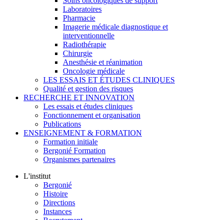
Soins oncologiques de support
Laboratoires
Pharmacie
Imagerie médicale diagnostique et
interventionnelle
Radiothérapie
Chirurgie
Anesthésie et réanimation
Oncologie médicale
LES ESSAIS ET ÉTUDES CLINIQUES
Qualité et gestion des risques
RECHERCHE ET INNOVATION
Les essais et études cliniques
Fonctionnement et organisation
Publications
ENSEIGNEMENT & FORMATION
Formation initiale
Bergonié Formation
Organismes partenaires
L'institut
Bergonié
Histoire
Directions
Instances