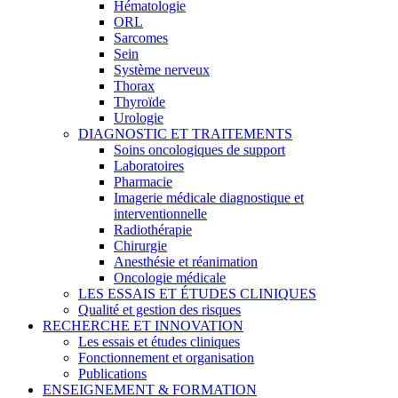
Hématologie
ORL
Sarcomes
Sein
Système nerveux
Thorax
Thyroïde
Urologie
DIAGNOSTIC ET TRAITEMENTS
Soins oncologiques de support
Laboratoires
Pharmacie
Imagerie médicale diagnostique et
interventionnelle
Radiothérapie
Chirurgie
Anesthésie et réanimation
Oncologie médicale
LES ESSAIS ET ÉTUDES CLINIQUES
Qualité et gestion des risques
RECHERCHE ET INNOVATION
Les essais et études cliniques
Fonctionnement et organisation
Publications
ENSEIGNEMENT & FORMATION