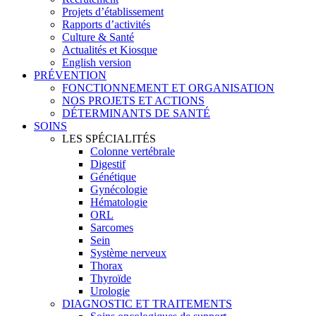
Projets d’établissement
Rapports d’activités
Culture & Santé
Actualités et Kiosque
English version
PRÉVENTION
FONCTIONNEMENT ET ORGANISATION
NOS PROJETS ET ACTIONS
DÉTERMINANTS DE SANTÉ
SOINS
LES SPÉCIALITÉS
Colonne vertébrale
Digestif
Génétique
Gynécologie
Hématologie
ORL
Sarcomes
Sein
Système nerveux
Thorax
Thyroïde
Urologie
DIAGNOSTIC ET TRAITEMENTS