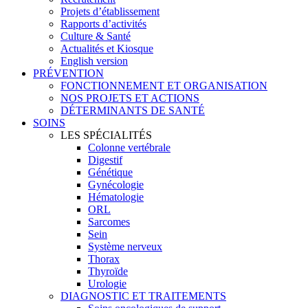
Projets d’établissement
Rapports d’activités
Culture & Santé
Actualités et Kiosque
English version
PRÉVENTION
FONCTIONNEMENT ET ORGANISATION
NOS PROJETS ET ACTIONS
DÉTERMINANTS DE SANTÉ
SOINS
LES SPÉCIALITÉS
Colonne vertébrale
Digestif
Génétique
Gynécologie
Hématologie
ORL
Sarcomes
Sein
Système nerveux
Thorax
Thyroïde
Urologie
DIAGNOSTIC ET TRAITEMENTS