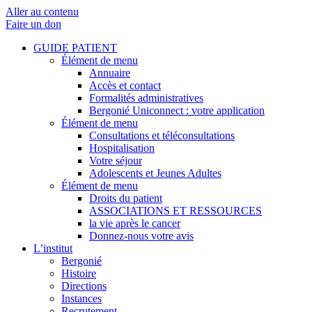
Aller au contenu
Faire un don
GUIDE PATIENT
Élément de menu
Annuaire
Accès et contact
Formalités administratives
Bergonié Uniconnect : votre application
Élément de menu
Consultations et téléconsultations
Hospitalisation
Votre séjour
Adolescents et Jeunes Adultes
Élément de menu
Droits du patient
ASSOCIATIONS ET RESSOURCES
la vie après le cancer
Donnez-nous votre avis
L’institut
Bergonié
Histoire
Directions
Instances
Recrutement