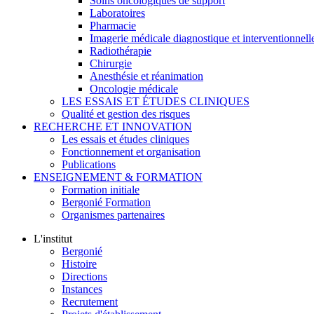
Soins oncologiques de support
Laboratoires
Pharmacie
Imagerie médicale diagnostique et interventionnell
Radiothérapie
Chirurgie
Anesthésie et réanimation
Oncologie médicale
LES ESSAIS ET ÉTUDES CLINIQUES
Qualité et gestion des risques
RECHERCHE ET INNOVATION
Les essais et études cliniques
Fonctionnement et organisation
Publications
ENSEIGNEMENT & FORMATION
Formation initiale
Bergonié Formation
Organismes partenaires
L'institut
Bergonié
Histoire
Directions
Instances
Recrutement