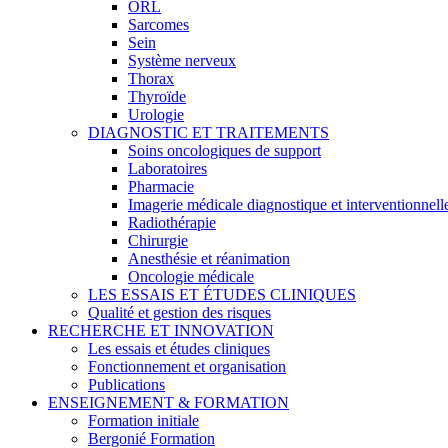
ORL
Sarcomes
Sein
Système nerveux
Thorax
Thyroïde
Urologie
DIAGNOSTIC ET TRAITEMENTS
Soins oncologiques de support
Laboratoires
Pharmacie
Imagerie médicale diagnostique et interventionnell
Radiothérapie
Chirurgie
Anesthésie et réanimation
Oncologie médicale
LES ESSAIS ET ÉTUDES CLINIQUES
Qualité et gestion des risques
RECHERCHE ET INNOVATION
Les essais et études cliniques
Fonctionnement et organisation
Publications
ENSEIGNEMENT & FORMATION
Formation initiale
Bergonié Formation