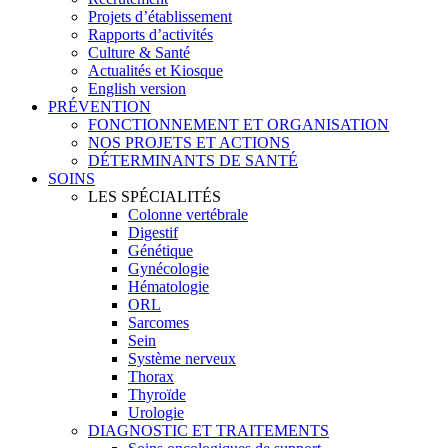
Projets d’établissement
Rapports d’activités
Culture & Santé
Actualités et Kiosque
English version
PRÉVENTION
FONCTIONNEMENT ET ORGANISATION
NOS PROJETS ET ACTIONS
DÉTERMINANTS DE SANTÉ
SOINS
LES SPÉCIALITÉS
Colonne vertébrale
Digestif
Génétique
Gynécologie
Hématologie
ORL
Sarcomes
Sein
Système nerveux
Thorax
Thyroïde
Urologie
DIAGNOSTIC ET TRAITEMENTS