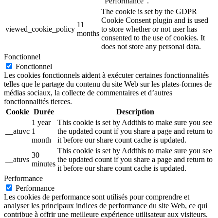
"Performance".
The cookie is set by the GDPR
Cookie Consent plugin and is used
11
viewed_cookie_policy
to store whether or not user has
months
consented to the use of cookies. It
does not store any personal data.
Fonctionnel
Fonctionnel
Les cookies fonctionnels aident à exécuter certaines fonctionnalités
telles que le partage du contenu du site Web sur les plates-formes de
médias sociaux, la collecte de commentaires et d’autres
fonctionnalités tierces.
Cookie
Durée
Description
1 year
This cookie is set by Addthis to make sure you see
__atuvc
1
the updated count if you share a page and return to
month
it before our share count cache is updated.
This cookie is set by Addthis to make sure you see
30
__atuvs
the updated count if you share a page and return to
minutes
it before our share count cache is updated.
Performance
Performance
Les cookies de performance sont utilisés pour comprendre et
analyser les principaux indices de performance du site Web, ce qui
contribue à offrir une meilleure expérience utilisateur aux visiteurs.