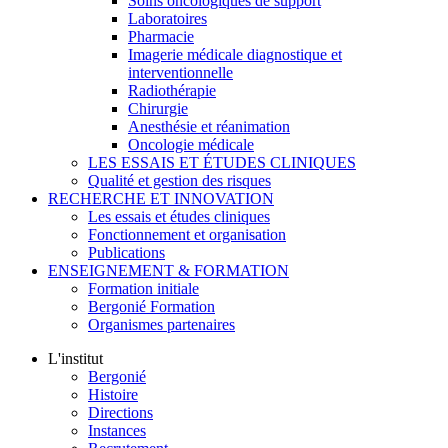
Soins oncologiques de support
Laboratoires
Pharmacie
Imagerie médicale diagnostique et
interventionnelle
Radiothérapie
Chirurgie
Anesthésie et réanimation
Oncologie médicale
LES ESSAIS ET ÉTUDES CLINIQUES
Qualité et gestion des risques
RECHERCHE ET INNOVATION
Les essais et études cliniques
Fonctionnement et organisation
Publications
ENSEIGNEMENT & FORMATION
Formation initiale
Bergonié Formation
Organismes partenaires
L'institut
Bergonié
Histoire
Directions
Instances