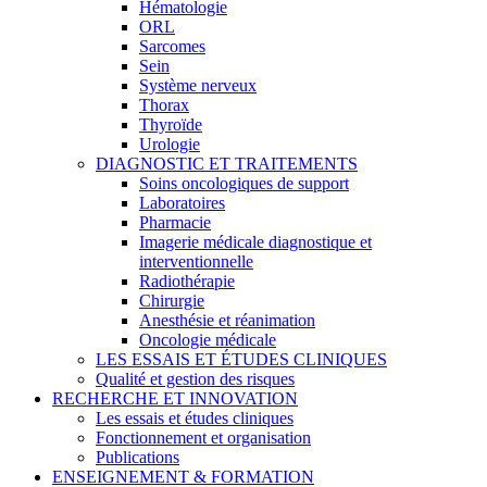
Hématologie
ORL
Sarcomes
Sein
Système nerveux
Thorax
Thyroïde
Urologie
DIAGNOSTIC ET TRAITEMENTS
Soins oncologiques de support
Laboratoires
Pharmacie
Imagerie médicale diagnostique et
interventionnelle
Radiothérapie
Chirurgie
Anesthésie et réanimation
Oncologie médicale
LES ESSAIS ET ÉTUDES CLINIQUES
Qualité et gestion des risques
RECHERCHE ET INNOVATION
Les essais et études cliniques
Fonctionnement et organisation
Publications
ENSEIGNEMENT & FORMATION