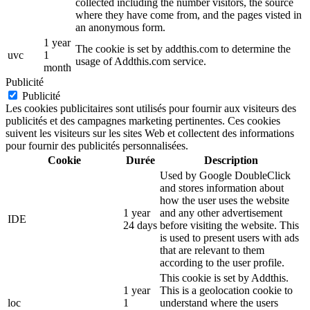
collected including the number visitors, the source
where they have come from, and the pages visted in
an anonymous form.
1 year
The cookie is set by addthis.com to determine the
uvc
1
usage of Addthis.com service.
month
Publicité
Publicité
Les cookies publicitaires sont utilisés pour fournir aux visiteurs des
publicités et des campagnes marketing pertinentes. Ces cookies
suivent les visiteurs sur les sites Web et collectent des informations
pour fournir des publicités personnalisées.
Cookie
Durée
Description
Used by Google DoubleClick
and stores information about
how the user uses the website
1 year
and any other advertisement
IDE
24 days
before visiting the website. This
is used to present users with ads
that are relevant to them
according to the user profile.
This cookie is set by Addthis.
1 year
This is a geolocation cookie to
loc
1
understand where the users